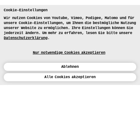
Cookie-Einstellungen
Wir nutzen Cookies von Youtube, Vimeo, Podigee, Matomo und für
unsere Cookie-Einstellungen, um Ihnen die bestmögliche Nutzung
unserer Website zu ermöglichen. Ihre Einstellungen können Sie
jederzeit ändern. Um mehr zu erfahren, lesen Sie bitte unsere
Datenschutzerklärung
.
Nur notwendige Cookies akzeptieren
Ablehnen
Kalender
Alle Cookies akzeptieren
ENGLISH
Kunst
INSTAGRAM
VIMEO
LINKEDIN
BEWERBEN
Design
LEHRANGEBOTE
Studium
HEUTE (5)
FACEBOOK
STUDIENARBEITEN
Werkstätten