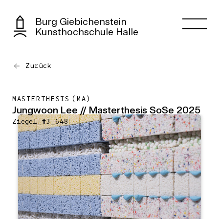
Burg Giebichenstein
Kunsthochschule Halle
Zurück
MASTERTHESIS (MA)
Jungwoon Lee // Masterthesis SoSe 2025
Ziegel_#3_648