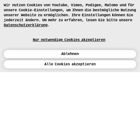
Wir nutzen Cookies von Youtube, Vimeo, Podigee, Matomo und für
unsere Cookie-Einstellungen, um Ihnen die bestmögliche Nutzung
unserer Website zu ermöglichen. Ihre Einstellungen können Sie
jederzeit ändern. Um mehr zu erfahren, lesen Sie bitte unsere
Datenschutzerklärung
.
Nur notwendige Cookies akzeptieren
Ablehnen
Kalender
Weitere Ergebnisse des
Alle Cookies akzeptieren
Gruppenprojekts „A-little-better
machines”
ENGLISH
Kunst
BEWERBEN
Design
LEHRANGEBOTE
Studium
HEUTE (5)
STUDIENARBEITEN
Werkstätten
MEDIA
Einrichtungen
PRESSE