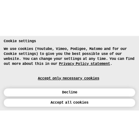
Cookie settings
We use cookies (Youtube, Vimeo, Podigee, Matomo and for our
Cookie settings) to give you the best possible use of our
website. You can change your settings at any time. You can find
out more about this in our
Privacy Policy statement
.
Accept only necessary cookies
Decline
Calendar
Accept all cookies
DEUTSCH
Art
INSTAGRAM
VIMEO
LINKEDIN
APPLICATION
Design