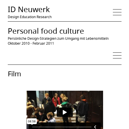
Medien
ID Neuwerk
Projekt
Thema
Prozess
Workshop
Design Education Research
Ergebnis
Film
Präsentation
Konzepte + Entwürfe
Personal food culture
Ressourcen
Referate
Literatur
Persönliche Design-Strategien zum Umgang mit Lebensmitteln
Oktober 2010 - Februar 2011
Film