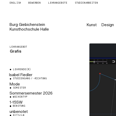
ENGLISH
BEWERBEN
LEHRANGEBOTE
STUDIENARBEITEN
Burg
Giebichenstein
Kunst
Design
Kunsthochschule
Halle
LEHRANGEBOT
Grafis
LEHRENDE(R)
Isabel Fiedler
STUDIENGANG / -RICHTUNG
Werkstattleiterin Modedesign
Mode
SEMESTER
Sommersemester
2026
WOCHENTYP
1-15SW
BENOTUNG
unbenotet
ECTS/LN