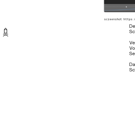
screenshot https:
De
Sc
Ve
Vo
Se
Da
Sc