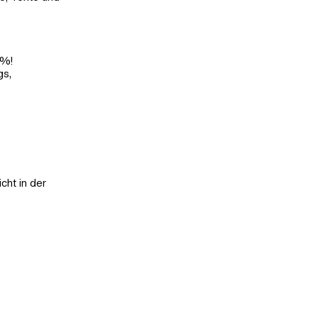
0%!
gs,
cht in der