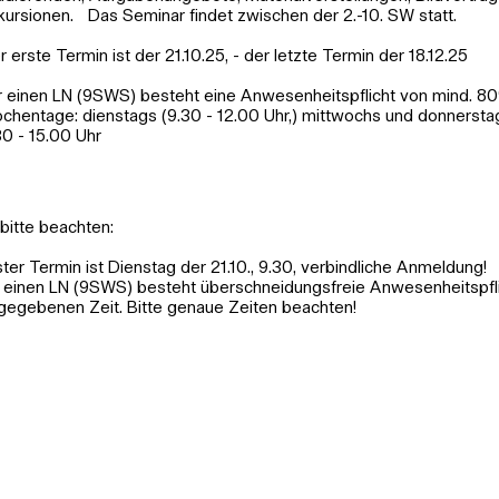
kursionen. Das Seminar findet zwischen der 2.-10. SW statt.
r erste Termin ist der 21.10.25, - der letzte Termin der 18.12.25
r einen LN (9SWS) besteht eine Anwesenheitspflicht von mind. 8
chentage: dienstags (9.30 - 12.00 Uhr,) mittwochs und donnersta
30 - 15.00 Uhr
bitte beachten:
ster Termin ist Dienstag der 21.10., 9.30, verbindliche Anmeldung!
r einen LN (9SWS) besteht überschneidungsfreie Anwesenheitspfli
gegebenen Zeit. Bitte genaue Zeiten beachten!