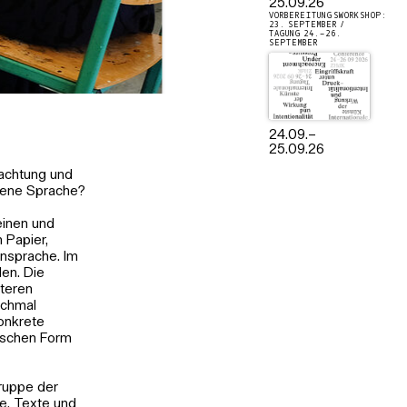
25.09.26
VORBEREITUNGSWORKSHOP:
23. SEPTEMBER /
TAGUNG 24.–26.
SEPTEMBER
24.09.
–
25.09.26
bachtung und
igene Sprache?
einen und
 Papier,
ensprache. Im
den. Die
iteren
nchmal
konkrete
erischen Form
ruppe der
e, Texte und