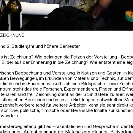
ZEICHNUNG
 und 2. Studienjahr und höhere Semester
s ist Zeichnung? Wie gelangen die Fetzen der Vorstellung - Beo
e Bilder aus der Erinnerung in die Zeichnung? Wie entsteht eine e
ischen Beobachtung und Vorstellung, in Notizen und Gesten, in kl
oßen Bewegungen, im Erkunden von Material und Technik, auf dem
astisch und im Raum entwickelt sich eine Bildsprache - eine Zeich
ntrum steht das freie Forschen, Experimentieren, Finden und Erfin
rg; Foto: Julia Kröpelin
terialien sind frei. Zeichnung steht an der Schnittstelle zu allen we
nstlerischen Bereichen und ist in alle Richtungen entwickelbar. Ma
izzenhaft vorbereitend für weitere Arbeiten, kann sie sehr direkt 
rsönliche, politische, filmische oder literarische Inhalte zur künstl
rwandeln.
mesterbegleitend gibt es Präsentationen und Gespräche in der G
udierenden, Aufgabenangebote, Materialvorstellungen, Bildvorträg