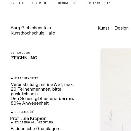
ENGLISH
BEWERBEN
LEHRANGEBOTE
STUDIENARBEITEN
Burg
Giebichenstein
Kunst
Design
Kunsthochschule
Halle
LEHRANGEBOT
ZEICHNUNG
BITTE BEACHTEN:
Veranstaltung mit 9 SWS!!, max.
20 Teilnehmerinnen, bitte
pünktlich sein!
Den Schein gibt es erst bei min.
80% Anwesenheit!
LEHRENDE(R)
Prof. Julia Kröpelin
STUDIENGANG / -RICHTUNG
Professorin für Bildnerische
Grundlagen/Zeichnung
Bildnerische Grundlagen