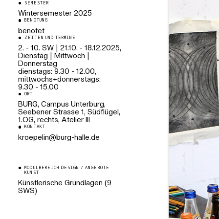
SEMESTER
Wintersemester
2025
BENOTUNG
benotet
ZEITEN UND TERMINE
2. - 10. SW | 21.10. - 18.12.2025,
Dienstag | Mittwoch |
Donnerstag
dienstags: 9.30 - 12.00,
mittwochs+donnerstags:
9.30 - 15.00
ORT
BURG, Campus Unterburg,
Seebener Strasse 1, Südflügel,
1.OG, rechts, Atelier III
KONTAKT
ed.ellah-grub@nilepeork
MODULBEREICH DESIGN / ANGEBOTE
KUNST
Künstlerische Grundlagen (9
SWS)