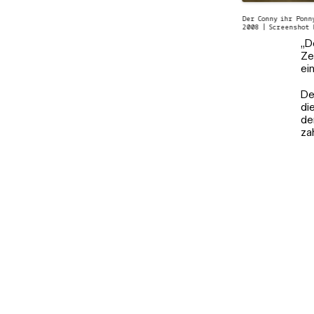
Der Conny ihr Ponn
2008 | Screenshot 
„D
Ze
ei
De
di
de
za