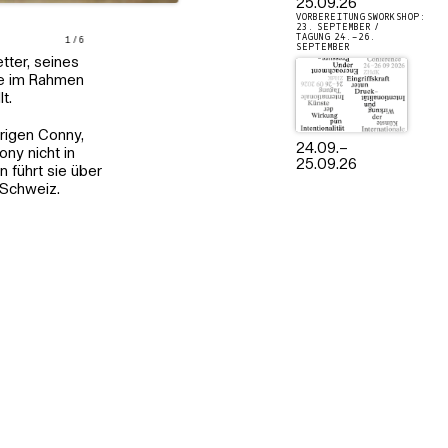
25.09.26
VORBEREITUNGSWORKSHOP:
23. SEPTEMBER /
TAGUNG 24.–26.
1
/
6
SEPTEMBER
tter, seines
rde im Rahmen
t.
hrigen Conny,
24.09.
–
ony nicht in
25.09.26
 führt sie über
 Schweiz.