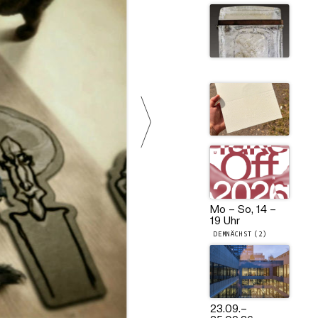
Mo – So, 14 –
19 Uhr
DEMNÄCHST (2)
23.09.
–