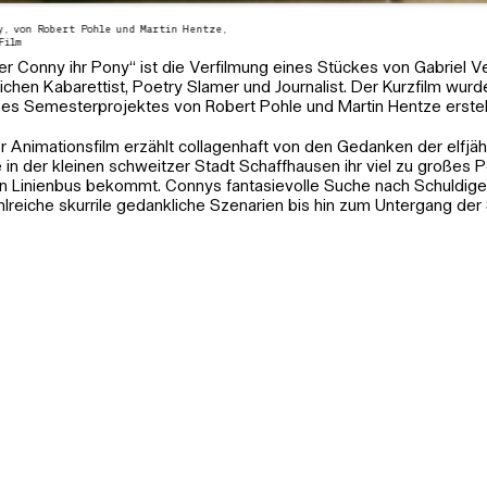
y, von Robert Pohle und Martin Hentze,
Film
er Conny ihr Pony“ ist die Verfilmung eines Stückes von Gabriel Ve
ichen Kabarettist, Poetry Slamer und Journalist. Der Kurzfilm wu
nes Semesterprojektes von Robert Pohle und Martin Hentze erstell
r Animationsfilm erzählt collagenhaft von den Gedanken der elfjä
e in der kleinen schweitzer Stadt Schaffhausen ihr viel zu großes P
n Linienbus bekommt. Connys fantasievolle Suche nach Schuldigen
hlreiche skurrile gedankliche Szenarien bis hin zum Untergang der