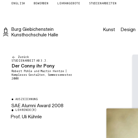
ENGLISH
BEWERBEN
LEHRANGEBOTE
STUDIENARBEITEN
Burg
Giebichenstein
Kunst
Design
Kunsthochschule
Halle
Zurück
STUDIENARBEIT AB 3.J.
Der Conny ihr Pony
Robert Pohle und Martin Hentze |
Komplexes Gestalten, Sommersemester
2008
AUSZEICHNUNG
SAE Alumni Award 2008
LEHRENDE(R)
Prof. Uli Kühnle
Professor für Kommunikationdesign
/ Elektronische Medien