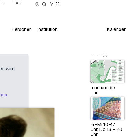
SSE
TOOLS
Personen
Institution
Kalender
HEUTE (5)
eo wird
rund um die
Uhr
ehen
Der Conny ihr Ponny, von Rober
2008 | Dokumentation
Fr–Mi 10–17
Uhr, Do 13 – 20
Uhr