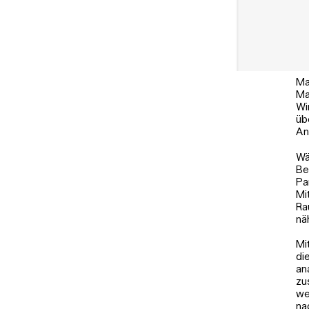
Ma
Ma
Wi
üb
An
Wä
Be
Pa
Mi
Ra
nä
Mi
di
an
zu
we
na