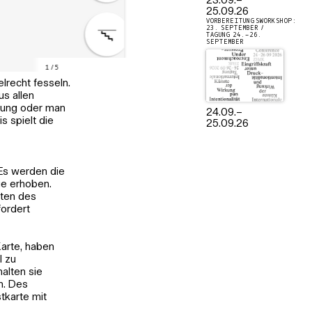
23.09.
–
25.09.26
VORBEREITUNGSWORKSHOP:
23. SEPTEMBER /
TAGUNG 24.–26.
SEPTEMBER
1
/
5
recht fesseln.
us allen
tung oder man
24.09.
–
s spielt die
25.09.26
Es werden die
ge erhoben.
eten des
fordert
Karte, haben
l zu
alten sie
n. Des
tkarte mit