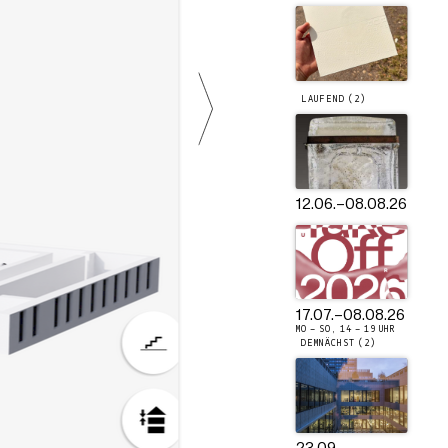
LAUFEND (2)
12.06.
–
08.08.26
17.07.
–
08.08.26
MO – SO, 14 – 19 UHR
DEMNÄCHST (2)