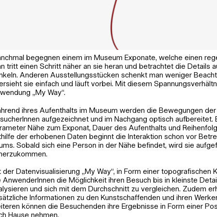
nchmal begegnen einem im Museum Exponate, welche einen regel
n tritt einen Schritt näher an sie heran und betrachtet die Details a
nkeln. Anderen Ausstellungsstücken schenkt man weniger Beach
ersieht sie einfach und läuft vorbei. Mit diesem Spannungsverhältni
wendung „My Way“.
hrend ihres Aufenthalts im Museum werden die Bewegungen der
sucherInnen aufgezeichnet und im Nachgang optisch aufbereitet. 
rameter Nähe zum Exponat, Dauer des Aufenthalts und Reihenfol
thilfe der erhobenen Daten beginnt die Interaktion schon vor Betr
ums. Sobald sich eine Person in der Nähe befindet, wird sie aufge
herzukommen.
t der Datenvisualisierung „My Way“, in Form einer topografischen 
e AnwenderInnen die Möglichkeit ihren Besuch bis in kleinste Detai
alysieren und sich mit dem Durchschnitt zu vergleichen. Zudem erh
sätzliche Informationen zu den Kunstschaffenden und ihren Werke
iteren können die Besuchenden ihre Ergebnisse in Form einer Pos
ch Hause nehmen.