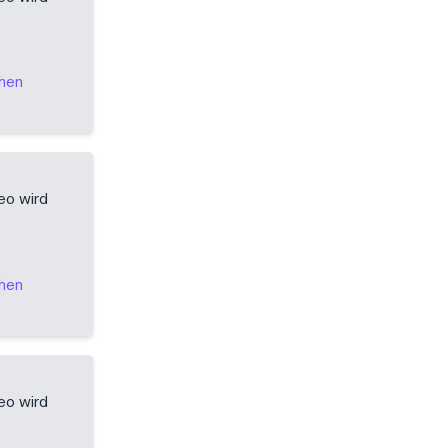
ehen
eo wird
ehen
eo wird