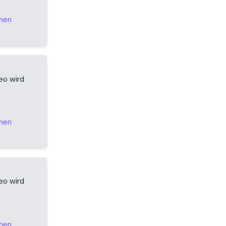
ehen
eo wird
ehen
eo wird
ehen