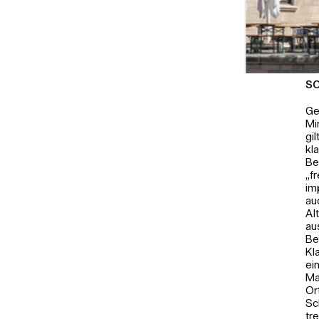
S
Ge
Mi
gi
kl
Be
„f
im
Foto: Sven Bergelt
au
Al
au
Be
Kl
ei
Ma
Or
Sc
tr