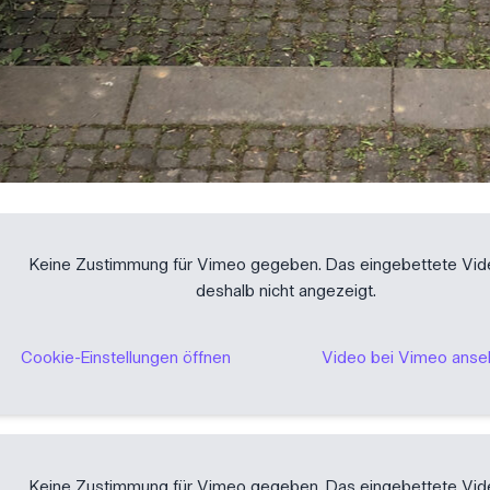
ael Thomas, Fred Spielberger, Max Levin
Keine Zustimmung für Vimeo gegeben. Das eingebettete Vid
olf
deshalb nicht angezeigt.
mplatten, ein Stahlrohr als Schläger und
s Spielball. Das und andere Metallteile
tzungen für die Heavy Metall Bahn. Eine
lendem Glanz und rauen Metall Klängen.
ichts für schwache Nerven, die Bahn reizt
Cookie-Einstellungen öffnen
Video bei Vimeo ans
Schwierigkeitsgrad. In vier Stationen
urch ein Metallrohr Hindernis über ein
en, weiter über zwei verschiedene Rampen
lang Erlebnissen bis es schließlich heißt,
nen Becher zu treffen, der in einen
Keine Zustimmung für Vimeo gegeben. Das eingebettete Vid