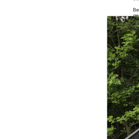
Be
ge