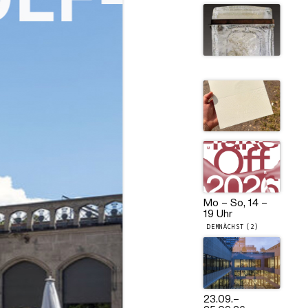
Mo – So, 14 –
19 Uhr
DEMNÄCHST (2)
23.09.
–