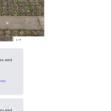
1
/
9
eo wird
ehen
eo wird