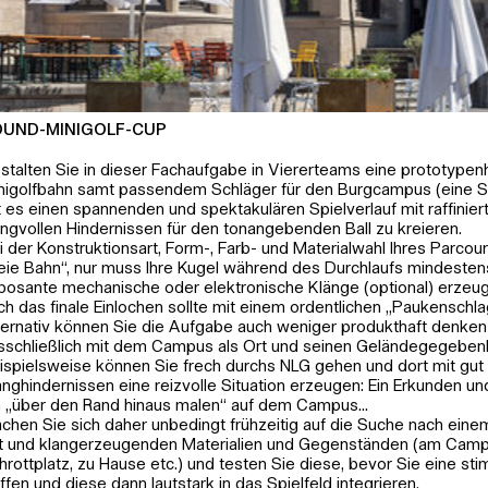
OUND-MINIGOLF-CUP
stalten Sie in dieser Fachaufgabe in Viererteams eine prototypen
nigolfbahn samt passendem Schläger für den Burgcampus (eine St
lt es einen spannenden und spektakulären Spielverlauf mit raffinier
angvollen Hindernissen für den tonangebenden Ball zu kreieren.
i der Konstruktionsart, Form-, Farb- und Materialwahl Ihres Parcou
reie Bahn“, nur muss Ihre Kugel während des Durchlaufs mindesten
posante mechanische oder elektronische Klänge (optional) erzeu
ch das finale Einlochen sollte mit einem ordentlichen „Paukenschl
ternativ können Sie die Aufgabe auch weniger produkthaft denken
sschließlich mit dem Campus als Ort und seinen Geländegegebenh
ispielsweise können Sie frech durchs NLG gehen und dort mit gut 
anghindernissen eine reizvolle Situation erzeugen: Ein Erkunden un
n „über den Rand hinaus malen“ auf dem Campus...
chen Sie sich daher unbedingt frühzeitig auf die Suche nach ein
t und klangerzeugenden Materialien und Gegenständen (am Camp
hrottplatz, zu Hause etc.) und testen Sie diese, bevor Sie eine s
effen und diese dann lautstark in das Spielfeld integrieren.