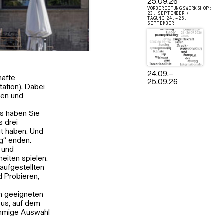
25.09.26
VORBEREITUNGSWORKSHOP:
23. SEPTEMBER /
TAGUNG 24.–26.
SEPTEMBER
24.09.
–
hafte
25.09.26
ation). Dabei
ten und
rs haben Sie
s drei
gt haben. Und
ag“ enden.
 und
eiten spielen.
aufgestellten
d Probieren,
em geeigneten
us, auf dem
timmige Auswahl