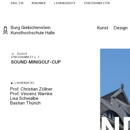
ENGLISH
BEWERBEN
LEHRANGEBOTE
STUDIENARBEITEN
Burg
Giebichenstein
Kunst
Design
Kunsthochschule
Halle
Zurück
STUDIENARBEIT 1.J.
SOUND-MINIGOLF-CUP
LEHRENDE(R)
Prof. Christian Zöllner
Prof. Vincenz Warnke
Professur Industrial
Design/Gestaltung in digitalen
Lisa Schwalbe
Professor für Industrial Design
Kontexten
Bastian Thürich
Künstlerische Mitarbeiterin
Industriedesign &
Künstlerischer Mitarbeiter
Wissenschaftliche Mitarbeiterin
Industriedesign
Design Engineer im Projekt "Burg
Robotics Inkubator“