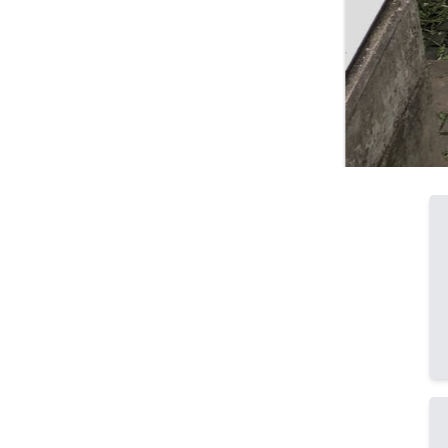
@ Zoe Tuchen, Raph
Sailer
Heavy Metall Minig
Boden aus Aluminiu
eine Eisenkugel al
waren die Vorausse
Mischung aus strah
Heavy Metall ist n
durch ihren hohen 
gilt es den Ball d
Geländer zu schieß
mit metallischen K
einen Schuss in ei
Applaus mündet.