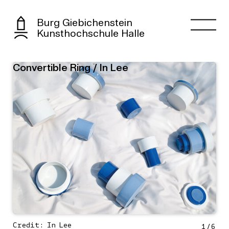
Burg Giebichenstein
Kunsthochschule Halle
Convertible Ring / In Lee
Credit: In Lee
1
/
6