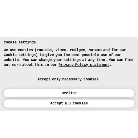
Cookie settings
We use cookies (Youtube, Vimeo, Podigee, Matomo and for our
Cookie settings) to give you the best possible use of our
website. You can change your settings at any time. You can find
out more about this in our
Privacy Policy statement
.
Accept only necessary cookies
Decline
Calendar
Accept all cookies
DEUTSCH
Art
INSTAGRAM
VIMEO
LINKEDIN
APPLICATION
Design