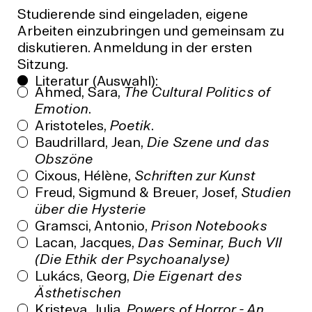
Studierende sind eingeladen, eigene
Arbeiten einzubringen und gemeinsam zu
diskutieren. Anmeldung in der ersten
Sitzung.
Literatur (Auswahl):
Ahmed, Sara,
The Cultural Politics of
Emotion
.
Aristoteles,
Poetik
.
Baudrillard, Jean,
Die Szene und das
Obszöne
Cixous, Hélène,
Schriften zur Kunst
Freud, Sigmund & Breuer, Josef,
Studien
über die Hysterie
Gramsci, Antonio,
Prison Notebooks
Lacan, Jacques,
Das Seminar, Buch VII
(Die Ethik der Psychoanalyse)
Lukács, Georg,
Die Eigenart des
Ästhetischen
Kristeva, Julia,
Powers of Horror - An