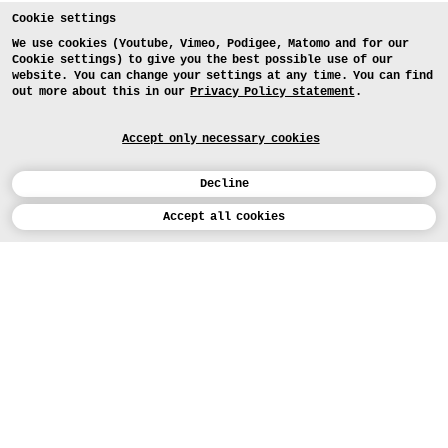
Cookie settings
We use cookies (Youtube, Vimeo, Podigee, Matomo and for our
Cookie settings) to give you the best possible use of our
website. You can change your settings at any time. You can find
out more about this in our
Privacy Policy statement
.
Accept only necessary cookies
Decline
Calendar
Accept all cookies
DEUTSCH
Art
INSTAGRAM
VIMEO
LINKEDIN
APPLICATION
Design
COURSES
Study
TODAY (5)
FACEBOOK
PROJECTS
Workshops
MEDIA
Facilities