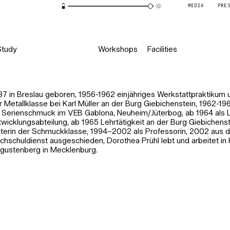
MEDIA
PRE
Study
Workshops
Facilities
37 in Breslau geboren, 1956-1962 einjähriges Werkstattpraktikum 
r Metallklasse bei Karl Müller an der Burg Giebichenstein, 1962-19
r Serienschmuck im VEB Gablona, Neuheim/Jüterbog, ab 1964 als L
twicklungsabteilung, ab 1965 Lehrtätigkeit an der Burg Giebichenst
iterin der Schmuckklasse, 1994–2002 als Professorin, 2002 aus 
chschuldienst ausgeschieden, Dorothea Prühl lebt und arbeitet in H
gustenberg in Mecklenburg.