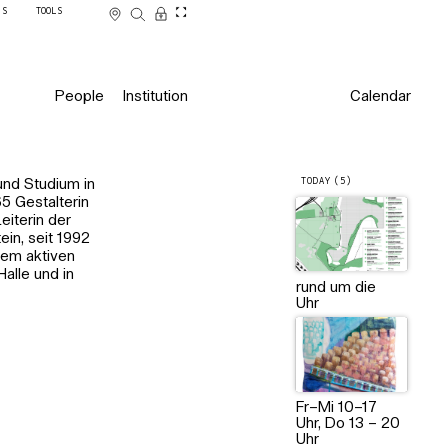
SS
TOOLS
People
Institution
Calendar
TODAY (5)
und Studium in
65 Gestalterin
eiterin der
ein, seit 1992
dem aktiven
alle und in
rund um die
Uhr
Fr–Mi 10–17
Uhr, Do 13 – 20
Uhr