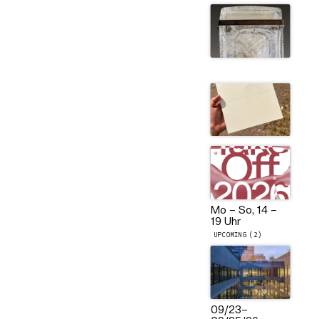
Mo – So, 14 –
19 Uhr
UPCOMING (2)
09/23
–