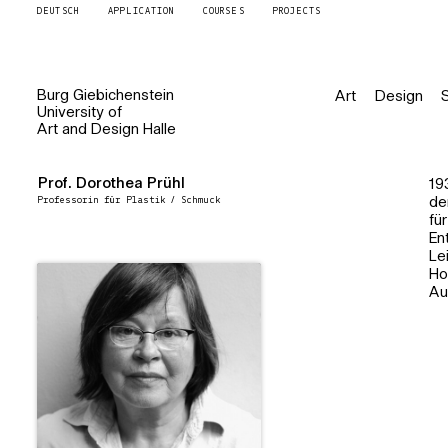
DEUTSCH
APPLICATION
COURSES
PROJECTS
Burg
Giebichenstein
Art
Design
University of
Art and Design
Halle
Prof. Dorothea Prühl
19
Professorin für Plastik / Schmuck
de
fü
En
Le
Ho
Au