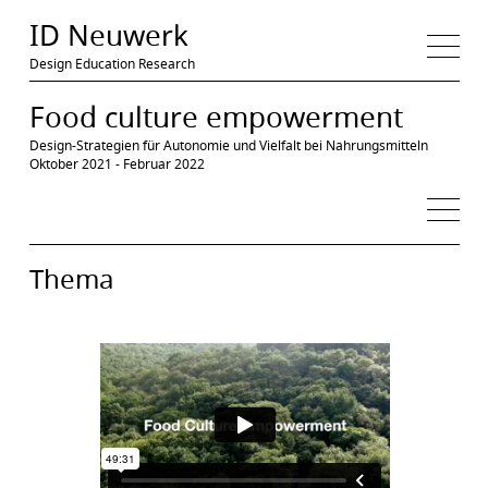
Medien
ID Neuwerk
Projekt
Thema
Prozess
Exkursion
Workshops
Design Education Research
Ergebnis
Film
Dokumentationen
Entwürfe
Food culture empowerment
Ressourcen
Recherchen
Literatur
Filme
Quellen
Design-Strategien für Autonomie und Vielfalt bei Nahrungsmitteln
Oktober 2021 - Februar 2022
Thema