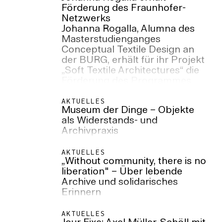
Förderung des Fraunhofer-
Netzwerks
Johanna Rogalla, Alumna des
Masterstudienganges
Conceptual Textile Design an
der BURG, erhält für ihr Projekt
„Soft Textile Architectures“ die
Förderung des Programmes
„Artist/Designer in Lab“ vom
Fraunhofer-Netzwerk.
AKTUELLES
Museum der Dinge – Objekte
als Widerstands- und
Archivpraxis
AKTUELLES
„Without community, there is no
liberation" – Über lebende
Archive und solidarisches
Erinnern
AKTUELLES