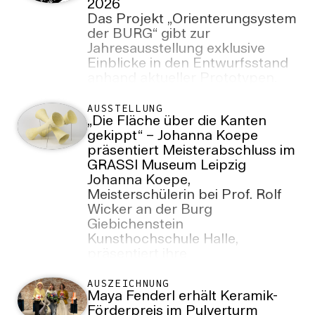
2026
Das Projekt „Orienterungsystem
der BURG“ gibt zur
Jahresausstellung exklusive
Einblicke in den Entwurfsstand
anhand aktueller Prototypen.
AUSSTELLUNG
„Die Fläche über die Kanten
gekippt“ – Johanna Koepe
präsentiert Meisterabschluss im
GRASSI Museum Leipzig
Johanna Koepe,
Meisterschülerin bei Prof. Rolf
Wicker an der Burg
Giebichenstein
Kunsthochschule Halle,
präsentiert ihre
Abschlussarbeiten vom 14. bis
zum 19. Juli 2026 im Grassi
AUSZEICHNUNG
Maya Fenderl erhält Keramik-
Museum für Angewandte Kunst
Förderpreis im Pulverturm
Leipzig. Die Arbeiten sind eine