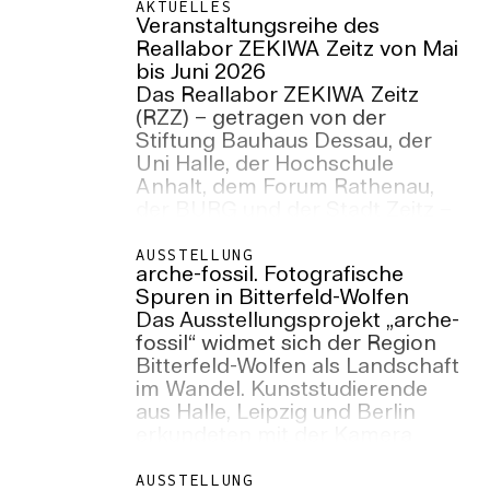
Forschungssemester im
AKTUELLES
Veranstaltungsreihe des
Sommer 2024. Ort: Raum
Reallabor ZEKIWA Zeitz von Mai
103/104, Villa, Neuwerk 7,
bis Juni 2026
Campus Design
Das Reallabor ZEKIWA Zeitz
(RZZ) – getragen von der
Stiftung Bauhaus Dessau, der
Uni Halle, der Hochschule
Anhalt, dem Forum Rathenau,
der BURG und der Stadt Zeitz –
lädt von Ende Mai bis Mitte Juni
2026 zu drei Veranstaltungen
AUSSTELLUNG
arche-fossil. Fotografische
auf das ZEKIWA-Areal ein.
Spuren in Bitterfeld-Wolfen
Das Ausstellungsprojekt „arche-
fossil“ widmet sich der Region
Bitterfeld-Wolfen als Landschaft
im Wandel. Kunststudierende
aus Halle, Leipzig und Berlin
erkundeten mit der Kamera
Spuren von Industriegeschichte,
ökologischen Veränderungen
AUSSTELLUNG