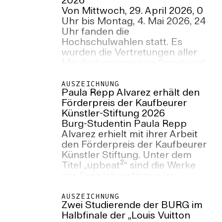
2026
Von Mittwoch, 29. April 2026, 0
Uhr bis Montag, 4. Mai 2026, 24
Uhr fanden die
Hochschulwahlen statt. Es
wurden die Vertretungen aller
Mitgliedsgruppen im Senat und
den Fachbereichsräten, sowie
die Mitglieder der studentischen
AUSZEICHNUNG
Paula Repp Alvarez erhält den
Gremien als auch die
Förderpreis der Kaufbeurer
Gleichstellungsbeauftrage der
Künstler-Stiftung 2026
Hochschule, Fachbereiche und
Burg-Studentin Paula Repp
Verwaltung von allen weiblichen
Alvarez erhielt mit ihrer Arbeit
Mitgliedern der Hochschule
den Förderpreis der Kaufbeurer
gewählt.
Künstler Stiftung. Unter dem
Titel „upbeat²“ sind die Werke
der Preisträger*innen im
Stadtmuseum Kaufbeuren zu
sehen. Die Ausstellung ist noch
AUSZEICHNUNG
Zwei Studierende der BURG im
bis zum 17. Mai 2026 zu sehen.
Halbfinale der „Louis Vuitton