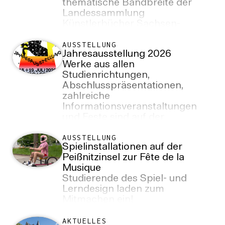
thematische Bandbreite der
Landessammlung
Künstlerbücher Sachsen-
Anhalt. In der Ausstellung
werden auch Arbeiten von
AUSSTELLUNG
Jahresausstellung 2026
Lehrenden, Absolvent*innen
Werke aus allen
und Studierenden der Burg
Studienrichtungen,
Giebichenstein
Abschlusspräsentationen,
Kunsthochschule Halle zu sehen
zahlreiche
sein.
Informationsveranstaltungen
und Feste sind auf der
Jahresausstellung der BURG am
18. und 19. Juli 2026 zu sehen.
AUSSTELLUNG
Spielinstallationen auf der
Peißnitzinsel zur Fête de la
Musique
Studierende des Spiel- und
Lerndesign laden zum
Mitmachen ein!
AKTUELLES