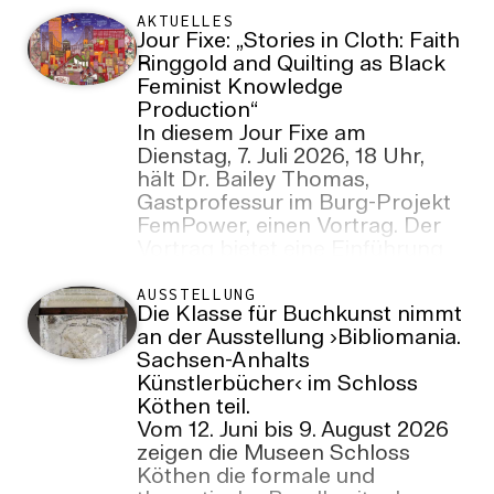
AKTUELLES
Jour Fixe: „Stories in Cloth: Faith
Ringgold and Quilting as Black
Feminist Knowledge
Production“
In diesem Jour Fixe am
Dienstag, 7. Juli 2026, 18 Uhr,
hält Dr. Bailey Thomas,
Gastprofessur im Burg-Projekt
FemPower, einen Vortrag. Der
Vortrag bietet eine Einführung
in Schwarze feministische
Ansätze zu Kreativität,
AUSSTELLUNG
Die Klasse für Buchkunst nimmt
Erinnerung und Wissenskultur
an der Ausstellung ›Bibliomania.
und beleuchtet zugleich die
Sachsen-Anhalts
anhaltende Bedeutung des
Künstlerbücher‹ im Schloss
Quiltens als künstlerische wie
Köthen teil.
auch intellektuelle Praxis. Ort:
Vom 12. Juni bis 9. August 2026
Raum 103/104, Villa, Neuwerk 7
zeigen die Museen Schloss
Köthen die formale und