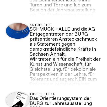
des Sommersemesters ihre
Türen und Tore und lud zum
Besuch der Jahresausstellung
ein. Die Studierenden zeigten
Arbeitsergebnisse aus den
zurückliegenden zwei
AKTUELLES
SCHMUCK HALLE und die AG
Semestern.
Entgegentreten der BURG
präsentieren Ansteckschmuck
als Statement gegen
demokratiefeindliche Kräfte in
Sachsen-Anhalt.
Wir treten ein für die Freiheit der
Kunst und Wissenschaft, für
Gleichstellung, für dekoloniale
Perspektiven in der Lehre, für
Toleranz und sagen: NEIN zum
Programm rechtsextremer
Parteien!
AUSSTELLUNG
Das Orientierungsystem der
BURG zur Jahresausstellung