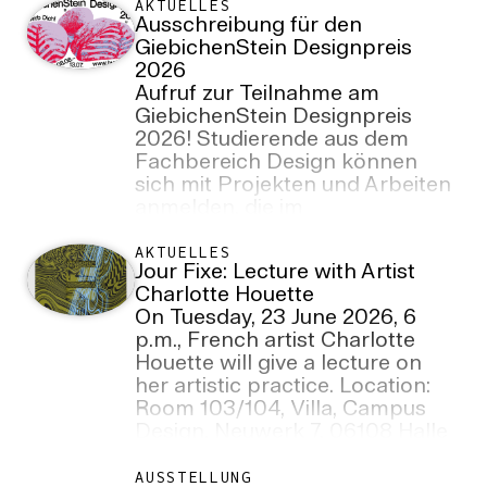
Premiere findet am 1. Juli 2026,
AKTUELLES
Ausschreibung für den
18 Uhr, im Rahmen der „Nächte
GiebichenStein Designpreis
der Ideen 2026“ des Institut
2026
français Berlin im Cinema Paris
Aufruf zur Teilnahme am
statt.
GiebichenStein Designpreis
2026! Studierende aus dem
Fachbereich Design können
sich mit Projekten und Arbeiten
anmelden, die im
Wintersemester 2025/26 und im
Sommersemester 2026
AKTUELLES
Jour Fixe: Lecture with Artist
entstanden sind.
Charlotte Houette
Anmeldeschluss: 13. Juli 2026.
On Tuesday, 23 June 2026, 6
p.m., French artist Charlotte
Houette will give a lecture on
her artistic practice. Location:
Room 103/104, Villa, Campus
Design, Neuwerk 7, 06108 Halle
(Saale)
AUSSTELLUNG