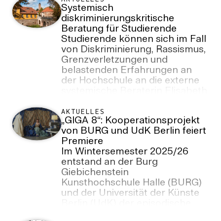
Absolvent erinnert mit seiner
Systemisch
Arbeit an das Saalehochwasser
diskriminierungskritische
von 2013 und den
Beratung für Studierende
außergewöhnlichen
Studierende können sich im Fall
Zusammenhalt der
von Diskriminierung, Rassismus,
Hallenser*innen.
Grenzverletzungen und
belastenden Erfahrungen an
der Hochschule an die externe
systemische Beraterin Elisabeth
Kupzok wenden.
AKTUELLES
„GIGA 8“: Kooperationsprojekt
von BURG und UdK Berlin feiert
Premiere
Im Wintersemester 2025/26
entstand an der Burg
Giebichenstein
Kunsthochschule Halle (BURG)
und der Universität der Künste
Berlin (UdK) der episodische
Modefilm „GIGA 8“. Die