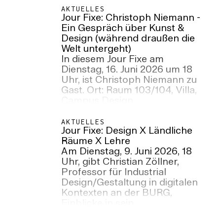
on Mars im Barbican Centre
AKTUELLES
Jour Fixe: Christoph Niemann -
London, England.
Ein Gespräch über Kunst &
Design (während draußen die
Welt untergeht)
In diesem Jour Fixe am
Dienstag, 16. Juni 2026 um 18
Uhr, ist Christoph Niemann zu
Gast. Ort: Raum 103/104, Villa,
Campus Design
AKTUELLES
Jour Fixe: Design X Ländliche
Räume X Lehre
Am Dienstag, 9. Juni 2026, 18
Uhr, gibt Christian Zöllner,
Professor für Industrial
Design/Gestaltung in digitalen
Kontexten an der BURG,
Einblicke in sein
zurückliegendes