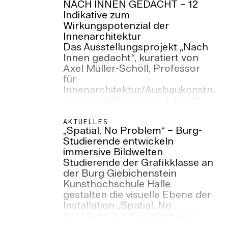
NACH INNEN GEDACHT – 12
Indikative zum
Wirkungspotenzial der
Innenarchitektur
Das Ausstellungsprojekt „Nach
Innen gedacht“, kuratiert von
Axel Müller-Schöll, Professor
für
Innenarchitektur/Ausbaukonstrukt
an der BURG, ist vom 1. bis 19.
Juli 2026 in der Kunststiftung
des Landes Sachsen-Anhalt zu
AKTUELLES
„Spatial, No Problem“ – Burg-
sehen. Die Ausstellung wird am
Studierende entwickeln
Dienstag, 30. Juni 2026 eröffnet.
immersive Bildwelten
Studierende der Grafikklasse an
der Burg Giebichenstein
Kunsthochschule Halle
gestalten die visuelle Ebene der
Installation „Spatial, No
Problem“ der Künstler*inenn
Lee „Scratch“ Perry und Mouse