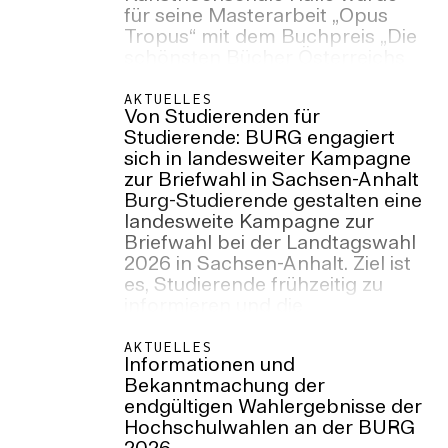
für seine Masterarbeit „Opus
Tropus“ mit dem Buchpreis „Die
schönsten Bücher Österreichs
2025“ ausgezeichnet.
AKTUELLES
Von Studierenden für
Studierende: BURG engagiert
sich in landesweiter Kampagne
zur Briefwahl in Sachsen-Anhalt
Burg-Studierende gestalten eine
landesweite Kampagne zur
Briefwahl bei der Landtagswahl
2026 in Sachsen-Anhalt. Ziel ist
es, Studierende frühzeitig zu
informieren und die
Wahlbeteiligung trotz
Semesterferien zu stärken.
AKTUELLES
Informationen und
Bekanntmachung der
endgültigen Wahlergebnisse der
Hochschulwahlen an der BURG