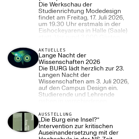
Die Werkschau der
Studienrichtung Modedesign
findet am Freitag, 17. Juli 2026,
um 19.30 Uhr erstmals in der
Eishockeyarena in Halle (Saale)
statt. Vor rund 3.000 Gästen
verwandelt sie den weitläufigen
Stadionraum in eine Bühne für
AKTUELLES
Lange Nacht der
Mode, Film, Performance und
Wissenschaften 2026
räumliche Inszenierungen.
Die BURG lädt herzlich zur 23.
Langen Nacht der
Wissenschaften am 3. Juli 2026,
auf den Campus Design ein.
Studierende und Lehrende
geben in verschiedenen
Vorträgen, Aktionen und
Führungen Einblicke in die
AUSSTELLUNG
„Die Burg eine Insel?“
Forschungsprozesse zwischen
Intervention zur kritischen
Kunst, Design und
Auseinandersetzung mit der
Wissenschaft.