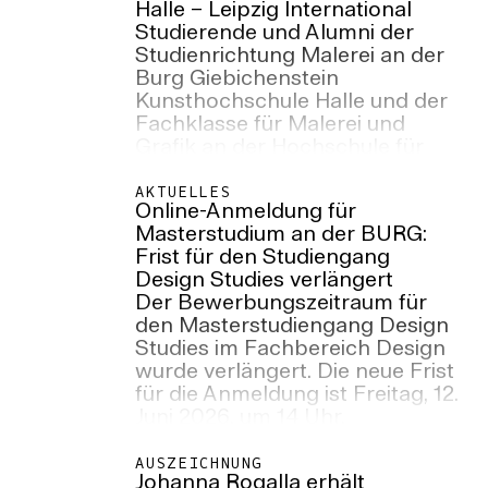
Halle – Leipzig International
und gegenwärtigen
Studierende und Alumni der
Transformationsprozessen. die
Studienrichtung Malerei an der
Ergebnisse sind nun vom 8. bis
Burg Giebichenstein
13. Juni 2026 in der Burg Galerie
Kunsthochschule Halle und der
im Volkspark zu sehen.
Fachklasse für Malerei und
Grafik an der Hochschule für
Grafik und Buchkunst Leipzig
stellen vom 30. Mai bis 23.
AKTUELLES
Online-Anmeldung für
August 2026 gemeinsam im
Masterstudium an der BURG:
Zentrum für Aktuelle Kunst
Frist für den Studiengang
(ZAK) in der Zitadelle Spandau,
Design Studies verlängert
Berlin aus.
Der Bewerbungszeitraum für
den Masterstudiengang Design
Studies im Fachbereich Design
wurde verlängert. Die neue Frist
für die Anmeldung ist Freitag, 12.
Juni 2026, um 14 Uhr.
AUSZEICHNUNG
Johanna Rogalla erhält