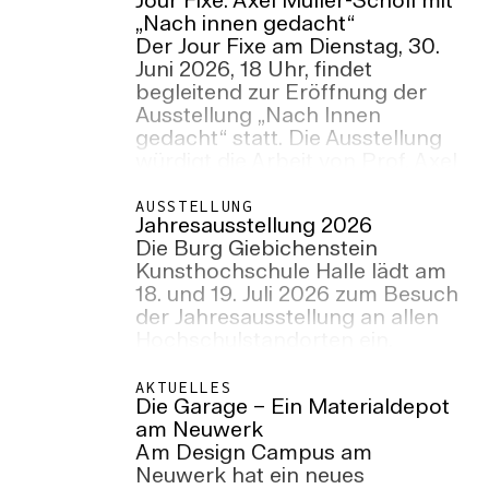
Jour Fixe: Axel Müller-Schöll mit
„Nach innen gedacht“
Der Jour Fixe am Dienstag, 30.
Juni 2026, 18 Uhr, findet
begleitend zur Eröffnung der
Ausstellung „Nach Innen
gedacht“ statt. Die Ausstellung
würdigt die Arbeit von Prof. Axel
Müller-Schöll im Lehrkörper des
Studiengangs Innenarchitektur,
AUSSTELLUNG
Jahresausstellung 2026
als Dekan des Fachbereichs
Die Burg Giebichenstein
Design, sowie sein Engagement
Kunsthochschule Halle lädt am
als ehemaliger Rektor der
18. und 19. Juli 2026 zum Besuch
Hochschule. Ort: Hörsaal,
der Jahresausstellung an allen
Goldbau, Campus Design,
Hochschulstandorten ein.
Neuwerk 7
AKTUELLES
Die Garage – Ein Materialdepot
am Neuwerk
Am Design Campus am
Neuwerk hat ein neues