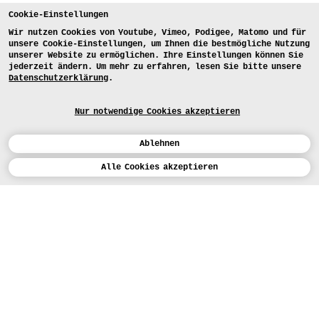
Cookie-Einstellungen
Wir nutzen Cookies von Youtube, Vimeo, Podigee, Matomo und für
unsere Cookie-Einstellungen, um Ihnen die bestmögliche Nutzung
unserer Website zu ermöglichen. Ihre Einstellungen können Sie
jederzeit ändern. Um mehr zu erfahren, lesen Sie bitte unsere
Datenschutzerklärung
.
Nur notwendige Cookies akzeptieren
Ablehnen
Kalender
Alle Cookies akzeptieren
ENGLISH
Kunst
INSTAGRAM
VIMEO
LINKEDIN
BEWERBEN
Design
LEHRANGEBOTE
Studium
HEUTE (3)
FACEBOOK
STUDIENARBEITEN
Werkstätten
MEDIA
Einrichtungen