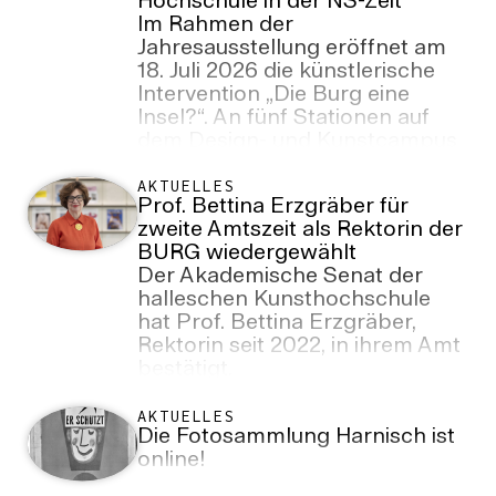
Hochschule in der NS-Zeit
Im Rahmen der
Jahresausstellung eröffnet am
18. Juli 2026 die künstlerische
Intervention „Die Burg eine
Insel?“. An fünf Stationen auf
dem Design- und Kunstcampus
lädt sie dazu ein, die Geschichte
der BURG während der Zeit des
AKTUELLES
Prof. Bettina Erzgräber für
Nationalsozialismus kritisch zu
zweite Amtszeit als Rektorin der
betrachten und etablierte
BURG wiedergewählt
Erzählungen über die
Der Akademische Senat der
Hochschule zu hinterfragen.
halleschen Kunsthochschule
hat Prof. Bettina Erzgräber,
Rektorin seit 2022, in ihrem Amt
bestätigt.
AKTUELLES
Die Fotosammlung Harnisch ist
online!