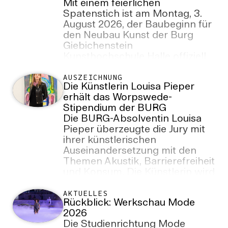
Mit einem feierlichen
Spatenstich ist am Montag, 3.
August 2026, der Baubeginn für
den Neubau Kunst der Burg
Giebichenstein
Kunsthochschule Halle offiziell
eingeläutet worden. Fünf Jahre
nach dem internationalen
AUSZEICHNUNG
Die Künstlerin Louisa Pieper
Architekturwettbewerb beginnt
erhält das Worpswede-
damit ein neues Kapitel in der
Stipendium der BURG
Entwicklung der Hochschule.
Die BURG-Absolventin Louisa
Pieper überzeugte die Jury mit
ihrer künstlerischen
Auseinandersetzung mit den
Themen Akustik, Barrierefreiheit
und Konsum. Die Künstlerin wird
das Stipendium im September
2026 antreten.
AKTUELLES
Rückblick: Werkschau Mode
2026
Die Studienrichtung Mode