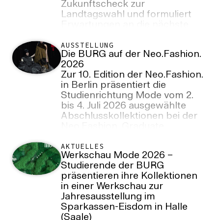
Zukunftscheck zur
Landtagswahl und formuliert
Erwartungen an die nächste
Landesregierung
AUSSTELLUNG
Die BURG auf der Neo.Fashion.
2026
Zur 10. Edition der Neo.Fashion.
in Berlin präsentiert die
Studienrichtung Mode vom 2.
bis 4. Juli 2026 ausgewählte
Abschlusskollektionen bei der
Neo.Fashion. Graduate
Collective Show und der Best
Graduates Show.
AKTUELLES
Werkschau Mode 2026 –
Studierende der BURG
präsentieren ihre Kollektionen
in einer Werkschau zur
Jahresausstellung im
Sparkassen-Eisdom in Halle
(Saale)