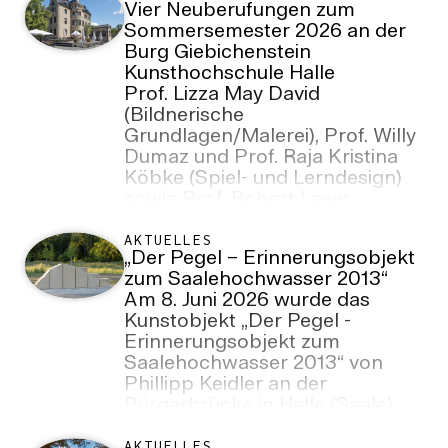
Vier Neuberufungen zum
Sommersemester 2026 an der
Burg Giebichenstein
Kunsthochschule Halle
Prof. Lizza May David
(Bildnerische
Grundlagen/Malerei), Prof. Willy
Dumaz und Prof. Raja Kristina
Köbke (Spiel- und Lerndesign)
sowie Prof. Robert Laser
(Innenarchitektur/Raumkompositio
wurden an der renommierten
AKTUELLES
„Der Pegel – Erinnerungsobjekt
Kunsthochschule als
zum Saalehochwasser 2013“
Professor*innen ernannt.
Am 8. Juni 2026 wurde das
Kunstobjekt „Der Pegel -
Erinnerungsobjekt zum
Saalehochwasser 2013“ von
Phillipp Keidler an der
Bürgerbrücke in Halle (Saale)
feierlich eingeweiht. Der Burg-
AKTUELLES