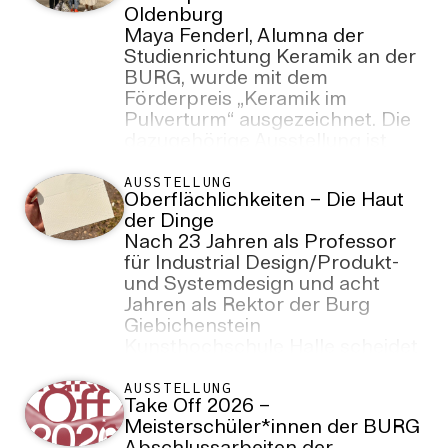
Oldenburg
Woche lang in der
Maya Fenderl, Alumna der
Sonderausstellung „GEFÄSS |
Studienrichtung Keramik an der
SKULPTUR – 4 deutsche und
BURG, wurde mit dem
internationale Keramik seit
Förderpreis „Keramik im
1946“ zu sehen. Das öffentliche
Pulverturm“ ausgezeichnet. Die
Gespräch zur Präsentation
dazugehörige Ausstellung ist
findet am 15. Juli 2026, 16 Uhr
noch bis zum 30. August 2026
statt.
im Pulverturm am Schloßwall in
AUSSTELLUNG
Oberflächlichkeiten – Die Haut
Oldenburg zu sehen.
der Dinge
Nach 23 Jahren als Professor
für Industrial Design/Produkt-
und Systemdesign und acht
Jahren als Rektor der Burg
Giebichenstein
Kunsthochschule Halle scheidet
Prof. Dieter Hofmann zum Ende
des Sommersemesters 2026
AUSSTELLUNG
Take Off 2026 –
aus dem Hochschuldienst aus.
Meisterschüler*innen der BURG