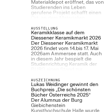
Materialdepot eröffnet, das von
Studierenden ins Leben
gerufene Projekt schafft einen
Ort, an dem Materialien
gelagert, gesammelt und
weitergegeben werden können.
AUSSTELLUNG
Keramikklasse auf dem
Diessener Keramikmarkt 2026
Der Diessener Keramikmarkt
2026 findet vom 14.bis 17. Mai
2026am Ammersee statt. Auch
in diesem Jahr bespielt die
Studienrichtung Keramik der
BURG einen Stand zur
Präsentation ihrer Arbeit.
AUSZEICHNUNG
Lukas Weidinger gewinnt den
Buchpreis „Die schönsten
Bücher Österreichs 2025“
Der Alumnus der Burg
Giebichenstein
Kunsthochschule Halle wurde