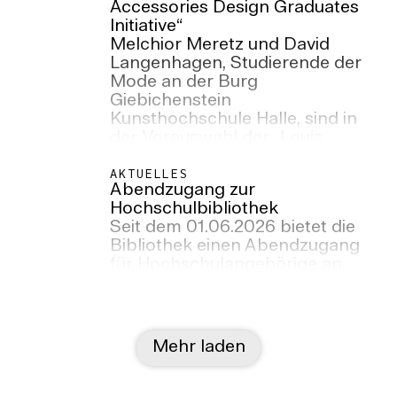
Accessories Design Graduates
Initiative“
Melchior Meretz und David
Langenhagen, Studierende der
Mode an der Burg
Giebichenstein
Kunsthochschule Halle, sind in
der Vorauswahl der „Louis
Vuitton Accessories Design
Graduates Initiative“ 2026.
AKTUELLES
Abendzugang zur
Hochschulbibliothek
Seit dem 01.06.2026 bietet die
Bibliothek einen Abendzugang
für Hochschulangehörige an.
Mehr laden