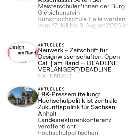
Abschlussarbeiten der
Meisterschüler*innen der Burg
Giebichenstein
Kunsthochschule Halle werden
vom 17. Juli bis 9. August 2026 in
einer gemeinsamen
Präsentation in der Burg Galerie
im Volkspark gezeigt.
AKTUELLES
Neuwerk – Zeitschrift für
Designwissenschaften: Open
Call | am Rand — DEADLINE
VERLÄNGERT/DEADLINE
EXTENDED
AKTUELLES
LRK-Pressemitteilung:
Hochschulpolitik ist zentrale
Zukunftspolitik für Sachsen-
Anhalt
Landesrektorenkonferenz
veröffentlicht
hochschulpolitischen