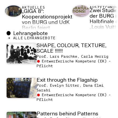
AKTUELLES
AUSZEICHNUN
Zwei Studi
„GIGA 8“:
der BURG 
Kooperationsprojekt
Halbfinale 
von BURG und UdK
„Louis Vuit
Berlin feiert
Accessorie
Premiere
Lehrangebote
Design Gra
ALLE LEHRANGEBOTE
Initiative“
SHAPE, COLOUR, TEXTURE,
SCALE !!!!!!
Prof. Lars Paschke, Carla Herrig
Entwerferische Kompetenz (EK) -
Pflicht
Exit through the Flagship
Prof. Evelyn Sitter, Dana Elmi
Sarabi
Entwerferische Kompetenz (EK) -
Pflicht
Patterns behind Patterns