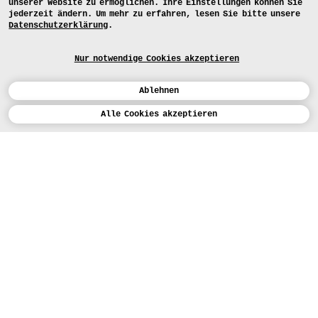
unserer Website zu ermöglichen. Ihre Einstellungen können Sie
jederzeit ändern. Um mehr zu erfahren, lesen Sie bitte unsere
Datenschutzerklärung
.
Nur notwendige Cookies akzeptieren
Ablehnen
Kalender
Alle Cookies akzeptieren
Studienarbeiten der Studienrichtung
Mode
ENGLISH
Kunst
Alle
Lehrende
Jahre
Projektart
BEWERBEN
Design
LEHRANGEBOTE
Studium
HEUTE (3)
STUDIENARBEITEN
Werkstätten
MEDIA
Einrichtungen
PRESSE
Personen
KARTE
Institution