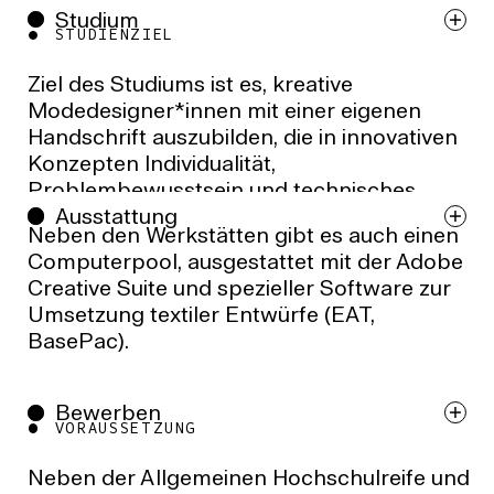
Studium
STUDIENZIEL
Ziel des Studiums ist es, kreative
Modedesigner*innen mit einer eigenen
Handschrift auszubilden, die in innovativen
Konzepten Individualität,
Problembewusstsein und technisches
Ausstattung
Know-how miteinander verbinden.
Neben den Werkstätten gibt es auch einen
Computerpool, ausgestattet mit der Adobe
LEHRINHALTE
Creative Suite und spezieller Software zur
Umsetzung textiler Entwürfe (EAT,
Für ein künstlerisches Modestudium ist das
BasePac).
Ausbildungsproﬁl der »Burg« eine nahezu
ideale Voraussetzung, schafft doch das
Miteinander bildender und angewandter
Bewerben
VORAUSSETZUNG
Kunstbereiche eine gute Grundlage für eine
umfassende und gleichzeitig individuell
Neben der Allgemeinen Hochschulreife und
orientierte Ausbildung. Der bewusste