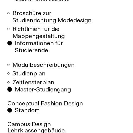
Wintersemester, Studienanfänger*innen pro
Jahr: 10-12
Broschüre zur
REGELSTUDIENZEIT
Studienrichtung Modedesign
8 Semester, B.A. − Abschlussarbeit im 8.
Semester
Richtlinien für die
Mappengestaltung
KOSTEN
Keine Studiengebühren
Informationen für
Studierende
BEWERBUNG
Infos für Studieninteressierte
Bewerben
Modulbeschreibungen
Studienplan
Zeitfensterplan
Master-Studiengang
Conceptual Fashion Design
Standort
Campus Design
Lehrklassengebäude