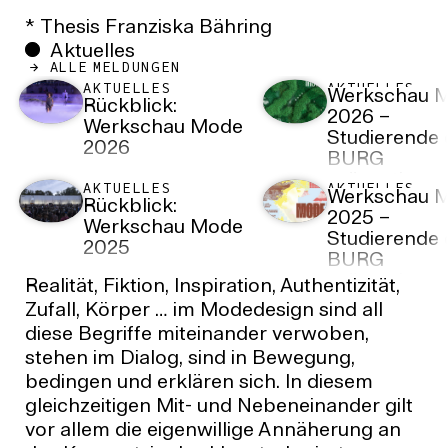
* Thesis Franziska Bähring
Aktuelles
ALLE MELDUNGEN
AKTUELLES
AKTUELLES
Werkschau 
Rückblick:
2026 –
Werkschau Mode
Studierende 
2026
BURG
präsentieren
AKTUELLES
AKTUELLES
Werkschau 
Kollektionen 
Rückblick:
2025 –
einer Werks
Werkschau Mode
Studierende 
zur
2025
BURG
Jahresausste
präsentieren
im Sparkass
Realität, Fiktion, Inspiration, Authentizität,
Kollektionen 
Eisdom in Ha
Zufall, Körper … im Modedesign sind all
einer Werks
(Saale)
diese Begriffe miteinander verwoben,
zur
stehen im Dialog, sind in Bewegung,
Jahresausste
bedingen und erklären sich. In diesem
gleichzeitigen Mit- und Nebeneinander gilt
vor allem die eigenwillige Annäherung an