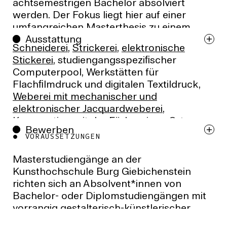
achtsemestrigen Bachelor absolviert
werden. Der Fokus liegt hier auf einer
umfangreichen Masterthesis zu einem
Ausstattung
individuellen Gestaltungsthema. Der
Schneiderei
,
Strickerei
,
elektronische
viersemestrige Masterstudiengang bietet
Stickerei
, studiengangsspeziﬁscher
den Studierenden in den ersten zwei
Computerpool, Werkstätten für
Semestern ein konzeptionelles
Flachﬁlmdruck und digitalen Textildruck,
Projektstudium, in dem durch verschiedene
Weberei mit mechanischer und
Wahlmöglichkeiten ein auf individuelle
elektronischer Jacquardweberei
,
Schwerpunkte orientiertes
Kooperation mit der
Färberei
vor Ort,
Studienprogramm zusammengestellt
Bewerben
Handstickerei,
Weberei
werden kann. Das Studium schließt mit einer
VORAUSSETZUNGEN
Masterthesis ab, die ein komplexes Konzept
Masterstudiengänge an der
visualisiert.
Kunsthochschule Burg Giebichenstein
richten sich an Absolvent*innen von
VORAUSSETZUNGEN
Bachelor- oder Diplomstudiengängen mit
vorrangig gestalterisch-künstlerischer
Die Masterstudiengänge richten sich an
Ausprägung. Für alle Bewerber*innen gilt
Absolvent*innen von Bachelor- oder