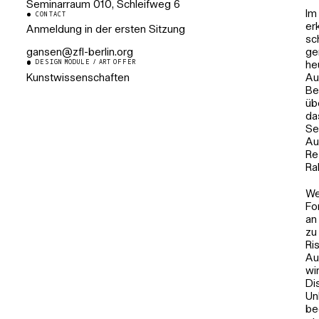
Seminarraum 010, Schleifweg 6
Im
CONTACT
er
Anmeldung in der ersten Sitzung
sc
ge
gansen@zfl-berlin.org
DESIGN MODULE / ART OFFER
he
Kunstwissenschaften
Au
Be
üb
da
Se
Au
Re
Ra
We
Fo
an
zu
Ri
Au
wi
Di
Un
be