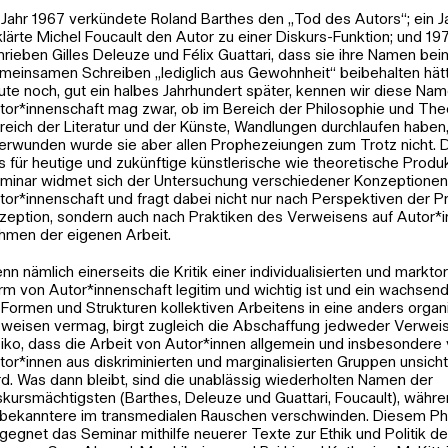
 Jahr 1967 verkündete Roland Barthes den „Tod des Autors“; ein J
klärte Michel Foucault den Autor zu einer Diskurs-Funktion; und 197
hrieben Gilles Deleuze und Félix Guattari, dass sie ihre Namen bei
meinsamen Schreiben „lediglich aus Gewohnheit“ beibehalten hät
ute noch, gut ein halbes Jahrhundert später, kennen wir diese Nam
tor*innenschaft mag zwar, ob im Bereich der Philosophie und The
reich der Literatur und der Künste, Wandlungen durchlaufen haben,
erwunden wurde sie aber allen Prophezeiungen zum Trotz nicht. 
s für heutige und zukünftige künstlerische wie theoretische Produ
minar widmet sich der Untersuchung verschiedener Konzeptionen
tor*innenschaft und fragt dabei nicht nur nach Perspektiven der P
zeption, sondern auch nach Praktiken des Verweisens auf Autor*
hmen der eigenen Arbeit.
nn nämlich einerseits die Kritik einer individualisierten und marktor
rm von Autor*innenschaft legitim und wichtig ist und ein wachsen
 Formen und Strukturen kollektiven Arbeitens in eine anders organ
 weisen vermag, birgt zugleich die Abschaffung jedweder Verweis
siko, dass die Arbeit von Autor*innen allgemein und insbesondere
tor*innen aus diskriminierten und marginalisierten Gruppen unsic
rd. Was dann bleibt, sind die unablässig wiederholten Namen der
skursmächtigsten (Barthes, Deleuze und Guattari, Foucault), währ
bekanntere im transmedialen Rauschen verschwinden. Diesem 
gegnet das Seminar mithilfe neuerer Texte zur Ethik und Politik de