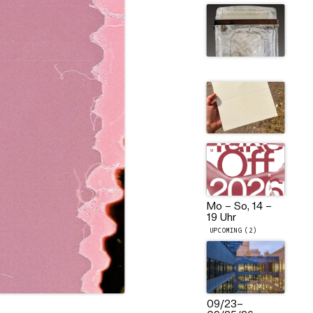
Mo – So, 14 –
19 Uhr
UPCOMING (2)
09/23
–