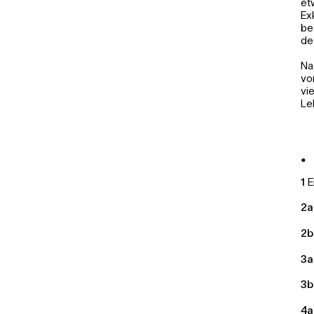
et
Ex
be
de
Na
vo
vi
Le
1
E
2a
2b
3a
3b
4a