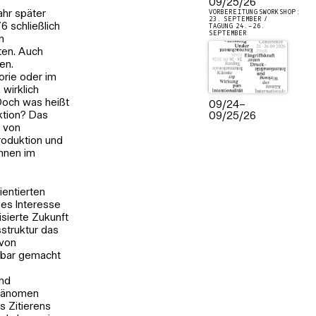
09/25/26
ahr später
VORBEREITUNGSWORKSHOP:
23. SEPTEMBER /
6 schließlich
TAGUNG 24.–26.
SEPTEMBER
m
ten. Auch
en.
orie oder im
 wirklich
Doch was heißt
09/24
–
ktion? Das
09/25/26
 von
roduktion und
innen im
ientierten
des Interesse
isierte Zukunft
struktur das
 von
htbar gemacht
end
Phänomen
s Zitierens