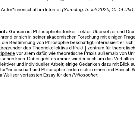
Autor*innenschaft im Internet
(Samstag, 5. Juli 2025, 10–14 Uhr)
ritz Gansen
ist Philosophiehistoriker, Lektor, Übersetzer und Dra
hrend er sich in seiner
akademischen Forschung
mit einigen Frage
 die Bestimmung von Philosophie beschäftigt, interessiert er sich 
tbegründer des Theoriekollektivs
diffrakt | zentrum für theoretisc
ripherie
vor allem dafür, wie theoretische Praxis außerhalb von Uni
ssehen kann. Dabei geht es immer wieder auch um das Verhältnis
llektiver und individueller Arbeit; einige Gedanken dazu mit Blick a
tor*innenschaft und Philosophie finden sich in einem mit Hannah W
lja Walliser verfassten
Essay
für den
Philosopher
.