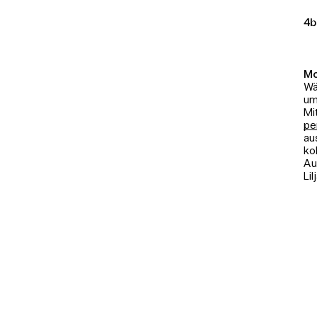
4b
Mo
Wä
um
Mi
pe
au
ko
Au
Li