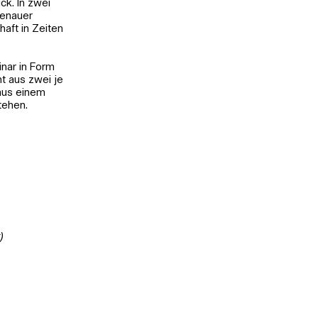
ck. In zwei
genauer
haft in Zeiten
nar in Form
ht aus zwei je
aus einem
tehen.
)