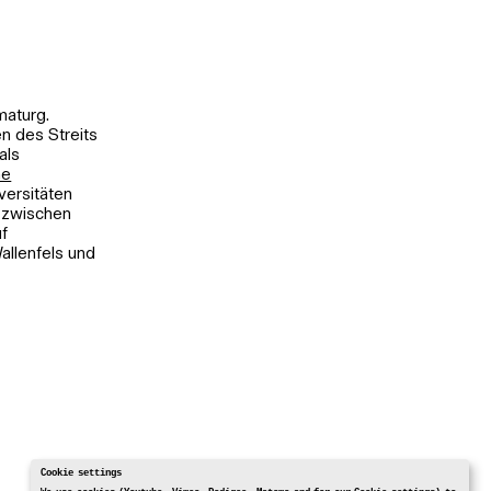
maturg.
n des Streits
als
he
versitäten
 zwischen
uf
allenfels und
Cookie settings