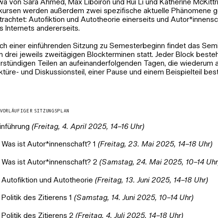
wa von Sara Ahmed, Max Liboiron und Rui Li und Katherine McKittri
kursen werden außerdem zwei spezifische aktuelle Phänomene 
trachtet: Autofiktion und Autotheorie einerseits und Autor*innensc
s Internets andererseits.
ch einer einführenden Sitzung zu Semesterbeginn findet das Semi
n drei jeweils zweitägigen Blockterminen statt. Jeder Block beste
erstündigen Teilen an aufeinanderfolgenden Tagen, die wiederum 
ktüre- und Diskussionsteil, einer Pause und einem Beispielteil bes
VORLÄUFIGER SITZUNGSPLAN
inführung
(Freitag, 4. April 2025, 14–16 Uhr)
Was ist Autor*innenschaft? 1
(Freitag, 23. Mai 2025, 14–18 Uhr)
Was ist Autor*innenschaft? 2
(Samstag, 24. Mai 2025, 10–14 Uhr
Autofiktion und Autotheorie
(Freitag, 13. Juni 2025, 14–18 Uhr)
Politik des Zitierens 1
(Samstag, 14. Juni 2025, 10–14 Uhr)
Politik des Zitierens 2
(Freitag, 4. Juli 2025, 14–18 Uhr)