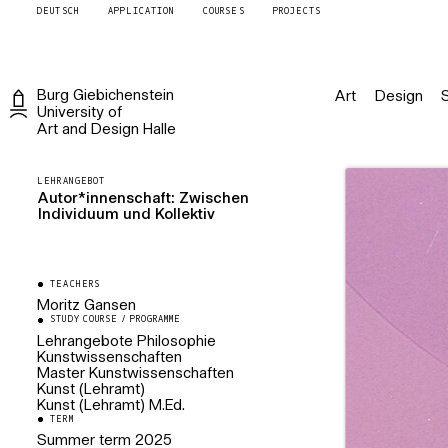
DEUTSCH
APPLICATION
COURSES
PROJECTS
Burg
Giebichenstein
Art
Design
University of
Art and Design
Halle
LEHRANGEBOT
Autor*innenschaft: Zwischen
Individuum und Kollektiv
TEACHERS
Moritz Gansen
STUDY COURSE / PROGRAMME
Lehrangebote Philosophie
Kunstwissenschaften
Master Kunstwissenschaften
Kunst (Lehramt)
Kunst (Lehramt) M.Ed.
TERM
Summer term
2025