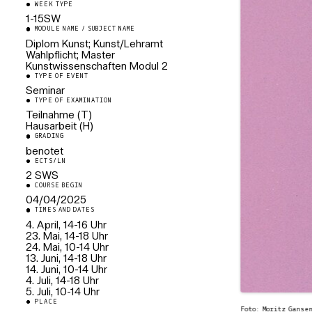
WEEK TYPE
1-15SW
MODULE NAME / SUBJECT NAME
Diplom Kunst; Kunst/Lehramt
Wahlpflicht; Master
Kunstwissenschaften Modul 2
TYPE OF EVENT
Seminar
TYPE OF EXAMINATION
Teilnahme (T)
Hausarbeit (H)
GRADING
benotet
ECTS/LN
2 SWS
COURSE BEGIN
04/04/2025
TIMES AND DATES
4. April, 14-16 Uhr
23. Mai, 14-18 Uhr
24. Mai, 10-14 Uhr
13. Juni, 14-18 Uhr
14. Juni, 10-14 Uhr
4. Juli, 14-18 Uhr
5. Juli, 10-14 Uhr
PLACE
Foto: Moritz Ganse