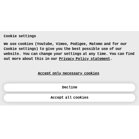
Cookie settings
We use cookies (Youtube, Vimeo, Podigee, Matomo and for our
Cookie settings) to give you the best possible use of our
website. You can change your settings at any time. You can find
out more about this in our
Privacy Policy statement
.
Accept only necessary cookies
Decline
Calendar
Accept all cookies
DEUTSCH
Art
INSTAGRAM
VIMEO
LINKEDIN
APPLICATION
Design
COURSES