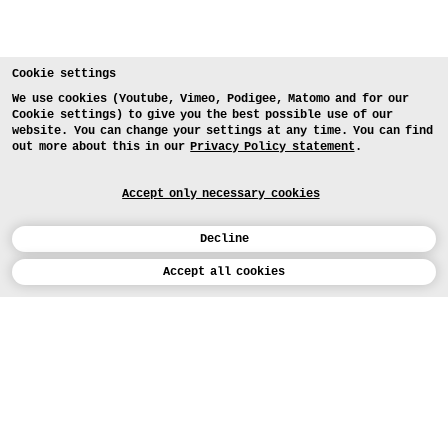
Louis Schwarz, Paula Sophie Schöfthaler,
Anne Scriba, Anna Simonovskaya, Marius
Stahl, Arno Steeb, Luis Leon Steigleder,
Carolin Hannah Stetzler, Dalila Steudel,
Cookie settings
Louis Stock, Paul Teichert, Luke Georg
We use cookies (Youtube, Vimeo, Podigee, Matomo and for our
Cookie settings) to give you the best possible use of our
Treffert, Emily Tujder, Raphael Nicholas
website. You can change your settings at any time. You can find
Verissimo, Paul Caspar Volk, Hannes Ludwig
out more about this in our
Privacy Policy statement
.
Winter, Benedikt Johannes Wismeth, Franz-
Philipp Woggon, Hanna Lou Wohlfahrt,
Accept only necessary cookies
Nadine Zeh, Robert Ziesenis, Anna van der
Bel
Decline
Calendar
Accept all cookies
DEUTSCH
Art
INSTAGRAM
VIMEO
LINKEDIN
APPLICATION
Design
COURSES
Study
TODAY (5)
FACEBOOK
PROJECTS
Workshops