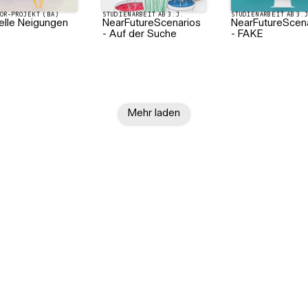
OR-PROJEKT (BA)
STUDIENARBEIT AB 3.J.
STUDIENARBEIT AB 3.
elle Neigungen
NearFutureScenarios
NearFutureScen
- Auf der Suche
- FAKE
Mehr laden