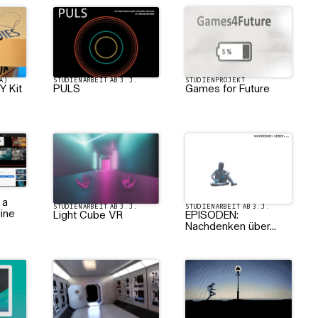
A)
STUDIENARBEIT AB 3.J.
STUDIENPROJEKT
Y Kit
PULS
Games for Future
J.
 a
STUDIENARBEIT AB 3.J.
STUDIENARBEIT AB 3.J.
line
Light Cube VR
EPISODEN:
Nachdenken über...