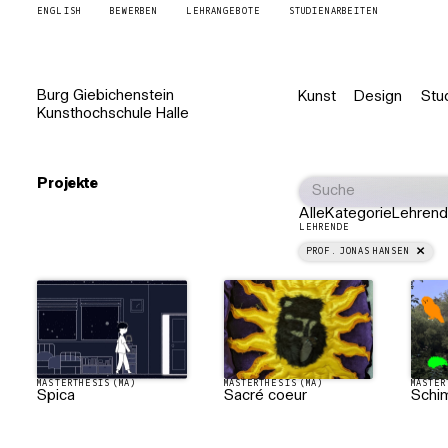
ENGLISH
BEWERBEN
LEHRANGEBOTE
STUDIENARBEITEN
Burg
Giebichenstein
Kunst
Design
Stu
Kunsthochschule
Halle
Projekte
Alle
Kategorie
Lehren
LEHRENDE
PROF. JONAS HANSEN
MASTERTHESIS (MA)
MASTERTHESIS (MA)
MASTER
Spica
Sacré coeur
Schi