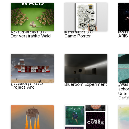
BACHELOR-PROJEKT (BA)
MASTERTHESIS (MA)
BACHEL
Der verstrahlte Wald
Game Poster
ARIS
STUDIENARBEIT AB 3.J.
Blueroom Experiment
STUDIE
„Was 
Project_Ark
schon
Unte
Gefüh