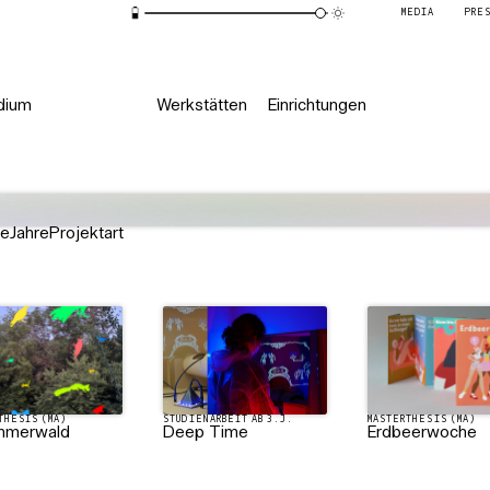
MEDIA
PRE
dium
Werkstätten
Einrichtungen
de
Jahre
Projektart
THESIS (MA)
STUDIENARBEIT AB 3.J.
MASTERTHESIS (MA)
mmerwald
Deep Time
Erdbeerwoche