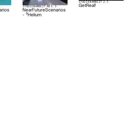
STUDIENARBEIT 2.J.
GetReal!
J.
STUDIENARBEIT AB 3.J.
arios
NearFutureScenarios
- ³Helium