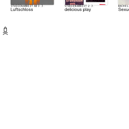
STUDIENARBEIT AB 3.J.
STUDIENARBEIT 2.J.
BACHEL
Luftschloss
delicious play
Sexu