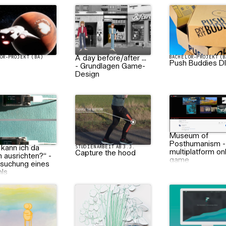
OR-PROJEKT (BA)
A day before/after ...
BACHELOR-PROJEKT (B
Push Buddies DI
- Grundlagen Game-
Design
STUDIENARBEIT AB 3.
Museum of
Posthumanism -
NARBEIT AB 3.J.
kann ich da
STUDIENARBEIT AB 3.J.
multiplatform on
Capture the hood
 ausrichten?“ -
game
rsuchung eines
ls