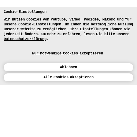
Cookie-Einstellungen
Wir nutzen Cookies von Youtube, Vimeo, Podigee, Matomo und für
unsere Cookie-Einstellungen, um Ihnen die bestmögliche Nutzung
unserer Website zu ermöglichen. Ihre Einstellungen können Sie
jederzeit ändern. Um mehr zu erfahren, lesen Sie bitte unsere
Datenschutzerklärung
.
Nur notwendige Cookies akzeptieren
Ablehnen
Kalender
Alle Cookies akzeptieren
Studienarbeiten der Studienrichtung
Schmuck
ENGLISH
Kunst
Alle
Lehrende
Jahre
Projektart
BEWERBEN
Design
HAND OVER TIME Lernen durch
Machen – Lernen von der
LEHRANGEBOTE
Studium
HEUTE (5)
Urgeschichte
STUDIENARBEITEN
Werkstätten