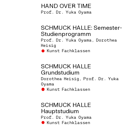
Klasse trifft sich einmal pro Woche zur
HAND OVER TIME
Klassenbesprechung. Die Studierenden
Prof. Dr. Yuka Oyama
werden zusätzlich durch Einzel- und
Gruppenkonsultationen unterstützt.
SCHMUCK HALLE: Semester-
Studienprogramm
Die SCHMUCK HALLE bietet auch
Prof. Dr. Yuka Oyama, Dorothea
SCHMUCK HALLE PROJEKTE
an, die sich
Heisig
über einen Zeitraum von ein bis zwei Jahren
Kunst Fachklassen
mit einem Thema auseinandersetzen. Die
SCHMUCK HALLE PROJEKTE bestehen aus
SCHMUCK HALLE
Seminaren, Vorträgen, Workshops,
Grundstudium
Dorothea Heisig, Prof. Dr. Yuka
Exkursionen und Ausstellungen.
Oyama
Kunst Fachklassen
Einmal im Monat, Donnerstagnachmittag,
trifft sich die Klasse zu einer
SCHMUCK HALLE
Diskussionsrunde, dem
Roundtable
, die von
Hauptstudium
Studierenden moderiert wird. Die Themen,
Prof. Dr. Yuka Oyama
an denen die Studierenden arbeiten, werden
Kunst Fachklassen
in der Gruppe durch verschiedene