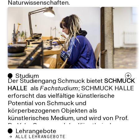
Naturwissenschaften.
Studium
Der Studiengang Schmuck bietet
SCHMUCK
HALLE
als
Fachstudium
; SCHMUCK HALLE
erforscht das vielfältige künstlerische
Potential von Schmuck und
körperbezogenen Objekten als
künstlerisches Medium, und wird von Prof.
Dr. Yuka Oyama und der Künstlerischen
Lehrangebote
Mitarbeiterin Dorothea Heisig geleitet. Die
ALLE LEHRANGEBOTE