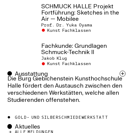
Aktivitäten erkundet. Der
Roundtable
endet
SCHMUCK HALLE Projekt
mit einem gemeinsamen Kochen und
Fortführung: Sketches in the
Abendessen.
Air — Mobilee
Prof. Dr. Yuka Oyama
Kunst Fachklassen
Fachkunde
findet montags statt und wird
von Werkstattleitervertretung Marcus
Fachkunde: Grundlagen
Biesecke geleitet. Es werden grundlegende
Schmuck-Technik ll
Goldschmiedetechniken vermittelt.
Jakob Klug
Kunst Fachklassen
STUDIENVERLAUF
Ausstattung
Die Burg Giebichenstein Kunsthochschule
Das Studium ist auf zehn Semester angelegt
Halle fördert den Austausch zwischen den
und gliedert sich in drei Teile: Grundstudium,
verschiedenen Werkstätten, welche allen
Hauptstudium und Diplom. In den ersten
Studierenden offenstehen.
beiden Jahren, dem Grundstudium, werden
den Studierenden die Grundlagen der
GOLD- UND SILBERSCHMIEDEWERKSTATT
Gestaltung, der Medientechnik und der
Aktuelles
Geisteswissenschaften vermittelt. Das
Die
Werkstatt
ist als traditionelle Gold- und
ALLE MELDUNGEN