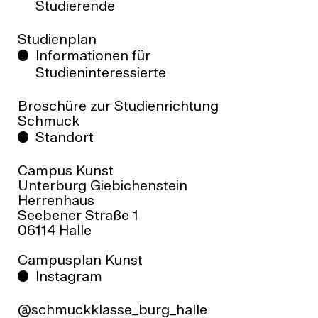
F +49 (0)345-7751 517
Link zu den studienrelevanten
Studierende
ed.ellah-grub@ofniduts
Rechtsgrundlagen
ABSCHLUSS
Studienplan
Diplom für Bildende Künste
Informationen für
STUDIENBEGINN
Studieninteressierte
Wintersemester, Studienanfänger*innen pro
Jahr: 2-6
Broschüre zur Studienrichtung
Schmuck
REGELSTUDIENZEIT
Grundstudium: 4 Semester,
Standort
Hauptstudium: 6 Semester (einschließlich
Campus Kunst
Diplomarbeit)
Unterburg Giebichenstein
Diplomarbeit: schriftliche und praktische
Herrenhaus
Arbeit, Diplomkolloquium
Seebener Straße 1
KOSTEN
06114 Halle
Keine Studiengebühren
BEWERBUNG
Campusplan Kunst
Infos für Studieninteressierte
Instagram
Bewerben
@schmuckklasse_burg_halle