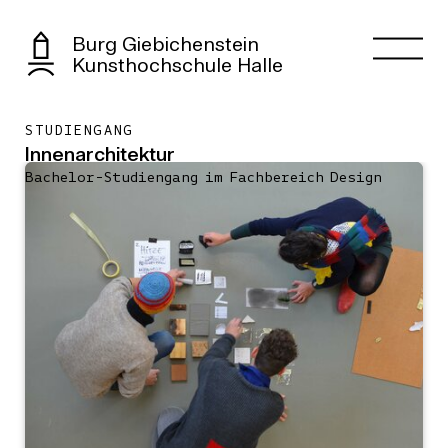
Burg Giebichenstein
Kunsthochschule Halle
STUDIENGANG
Innenarchitektur
Bachelor-Studiengang im Fachbereich Design