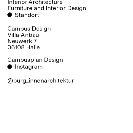
Wintersemester,
Interior Architecture
pro Jahr ca. 20 Studierende
Furniture and Interior Design
Standort
REGELSTUDIENZEIT
8 Semester, B.A.
Campus Design
KOSTEN
Villa-Anbau
Keine Studiengebühren
Neuwerk 7
INFORMATIONEN FÜR STUDIENINTERESSIERTE
06108 Halle
Infos für Studieninteressierte
Rund um die Bewerbung
Campusplan Design
BEWERBEN FÜR EIN STUDIUM DER
Instagram
INNENARCHITEKTUR
Bewerbungsportal der BURG
@burg_innenarchitektur