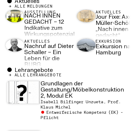
Aktuelles
ALLE MELDUNGEN
AUSSTELLUNG
AKTUELLES
NACH INNEN
Jour Fixe: Axe
GEDACHT – 12
Müller-Schöll
Indikative zum
„Nach innen
Wirkungspotenzial
gedacht“
der
AKTUELLES
EXKURSION
Nachruf auf Dieter
Exkursion n
Innenarchitektur
Schaller – Ein
Hamburg
Leben für die
BURG
Lehrangebote
ALLE LEHRANGEBOTE
Grundlagen der
Gestaltung/Möbelkonstruktion
2, Modul EK
Isabell Bilfinger Unzueta, Prof.
Klaus Michel
Entwerferische Kompetenz (EK) -
Pflicht