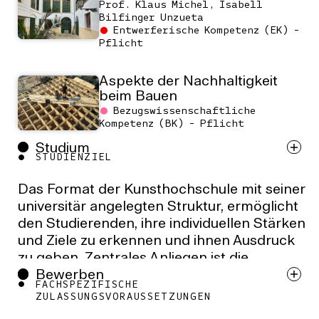
Prof. Klaus Michel, Isabell
Bilfinger Unzueta
Entwerferische Kompetenz (EK) -
Pflicht
Aspekte der Nachhaltigkeit
beim Bauen
Bezugswissenschaftliche
Kompetenz (BK) - Pflicht
Studium
STUDIENZIEL
Das Format der Kunsthochschule mit seiner
universitär angelegten Struktur, ermöglicht
den Studierenden, ihre individuellen Stärken
und Ziele zu erkennen und ihnen Ausdruck
zu geben. Zentrales Anliegen ist die
Bewerben
Ermutigung zu Visionen. Ziel ist es, alle
FACHSPEZIFISCHE Z
Absolventen*innen zu befähigen,
ULASSUNGSVORAUSSETZUNGEN
gestalterische Herausforderungen zu