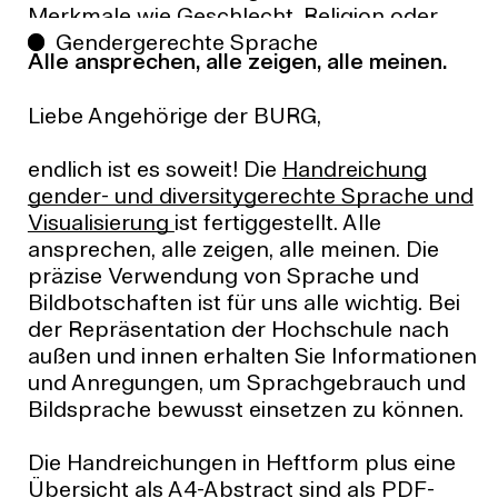
Studies in die wissenschaftliche Arbeit der
Merkmale wie Geschlecht, Religion oder
Hochschule. Sie engagieren sich für die
Gendergerechte Sprache
ethnischer Herkunft, Behinderung, Alter
Alle ansprechen, alle zeigen, alle meinen.
Weiterbildung und
oder sexueller Identität/Orientierung.
Informationsveranstaltungen zum
Diskriminierung geht immer einher mit
Liebe Angehörige der BURG,
inhaltlichen Spektrum der Gleichstellung.
Machtmissbrauch. Diskriminierung kann
Themen aus der Studierendenschaft
individuell stattfinden als Ausgrenzung oder
endlich ist es soweit! Die
Handreichung
können gerne an die
Abwertung einer Person oder einer
gender- und diversitygerechte Sprache und
Gleichstellungsbeauftragten herangetragen
bestimmten Personengruppe.
Visualisierung
ist fertiggestellt. Alle
werden.
Diskriminierung kann auch verursacht
ansprechen, alle zeigen, alle meinen. Die
werden durch Normen, Regeln, Gesetze
präzise Verwendung von Sprache und
Die Gleichstellungsbeauftragten helfen
oder Arbeitsroutinen von Institutionen und
Bildbotschaften ist für uns alle wichtig. Bei
Ihnen bei individuell erfahrener
Organisationen, die bestimmten Personen
der Repräsentation der Hochschule nach
Diskriminierung, seien es sexualisierte
oder Personengruppen Rechte und
außen und innen erhalten Sie Informationen
Belästigung, Machtmissbrauch, Mobbing,
Chancen verwehren. Diskriminierung kann
und Anregungen, um Sprachgebrauch und
Stalking oder anders gelagerte
von allen Personen ausgehen, unabhängig
Bildsprache bewusst einsetzen zu können.
Grenzüberschreitungen. Alle Anfragen und
von ihrer universitären Statusgruppe.
Gespräche werden vertraulich behandelt.
Schließlich kann Diskriminierung auch
Die Handreichungen in Heftform plus eine
Falls gewünscht oder notwendig, vermitteln
historisch gewachsen sein, ohne dass sich
Übersicht als A4-Abstract sind als PDF-
die Gleichstellungsbeauftragten an