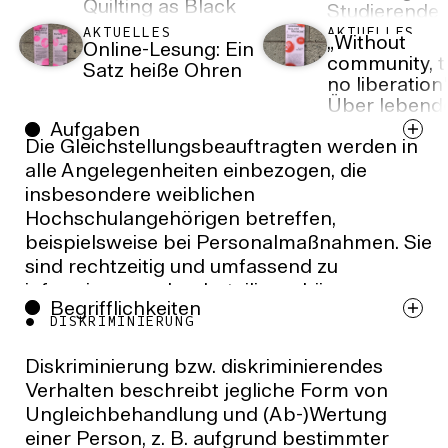
Quilting as Black
Studierende
Feminist
AKTUELLES
AKTUELLES
„Without
Knowledge
Online-Lesung: Ein
community, t
Production“
Satz heiße Ohren
no liberation
Über lebend
Archive und
Aufgaben
Die Gleichstellungsbeauftragten werden in
solidarisches
Erinnern
alle Angelegenheiten einbezogen, die
insbesondere weiblichen
Hochschulangehörigen betreffen,
beispielsweise bei Personalmaßnahmen. Sie
sind rechtzeitig und umfassend zu
informieren und zu beteiligen, können
Begrifflichkeiten
Bewerbungsunterlagen einsehen und sind
DISKRIMINIERUNG
im Senat und bei Berufungsverfahren
stimmberechtigt.
Diskriminierung bzw. diskriminierendes
Verhalten beschreibt jegliche Form von
Ein Anliegen ist die Förderung der
Ungleichbehandlung und (Ab-)Wertung
Einbeziehung von Themen der Gender
einer Person, z. B. aufgrund bestimmter