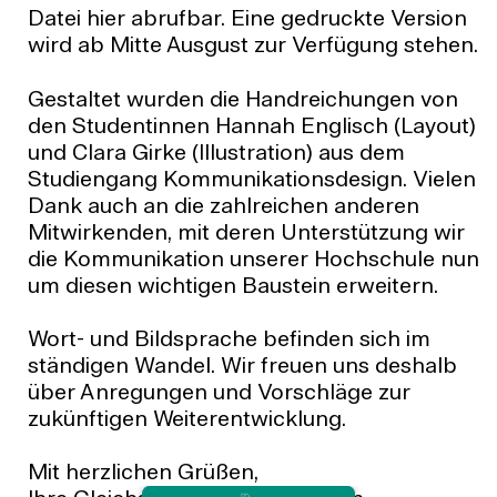
noch ein bestimmter Verursacher feststellen
Datei hier abrufbar. Eine gedruckte Version
weiterführende Hilfsangebote oder führen,
lässt. Darunter fallen beispielsweise
wird ab Mitte Ausgust zur Verfügung stehen.
nur mit Ihrem Einverständnis, Mitteilungen
gesellschaftliche Leitbilder,
über sexuelle Belästigung der
Sprachgebrauch oder auch Privilegien
Gestaltet wurden die Handreichungen von
entsprechenden Behördenleitung zu.
den Studentinnen Hannah Englisch (Layout)
SEXISMUS
und Clara Girke (Illustration) aus dem
Sie berichten jährlich hochschulöffentlich
Studiengang Kommunikationsdesign. Vielen
im Senat über den Stand ihrer Tätigkeit.
Sexismus bezeichnet eine Reihe von
Dank auch an die zahlreichen anderen
Verhaltensweisen, die auf das Herabsetzen,
Mitwirkenden, mit deren Unterstützung wir
(siehe auch: Hochschulgesetz des Landes
Ausschließen und/oder Beleidigen einer
die Kommunikation unserer Hochschule nun
Sachsen-Anhalt § 72 sowie
Person aufgrund ihres Geschlechts
um diesen wichtigen Baustein erweitern.
Frauenfördergesetz § 14 und folgende)
ausgerichtet sind. Unter „sexistisch“ werden
Vorurteile, Verhaltensweisen und Strukturen
Wort- und Bildsprache befinden sich im
verstanden, die bezwecken oder bewirken,
ständigen Wandel. Wir freuen uns deshalb
dass Personen aufgrund ihrer
über Anregungen und Vorschläge zur
(zugeschriebenen)
zukünftigen Weiterentwicklung.
Geschlechtszugehörigkeit (oder sexuellen
Orientierung) benachteiligt werden. Hierzu
Mit herzlichen Grüßen,
zählen z.B. die ungleiche Bezahlung von