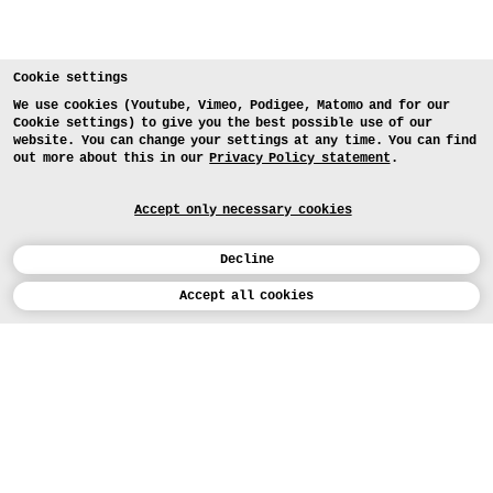
Cookie settings
We use cookies (Youtube, Vimeo, Podigee, Matomo and for our
Cookie settings) to give you the best possible use of our
website. You can change your settings at any time. You can find
out more about this in our
Privacy Policy statement
.
Accept only necessary cookies
Decline
Calendar
Accept all cookies
DEUTSCH
Art
INSTAGRAM
VIMEO
LINKEDIN
APPLICATION
Design
COURSES
Study
TODAY (5)
FACEBOOK
PROJECTS
Workshops