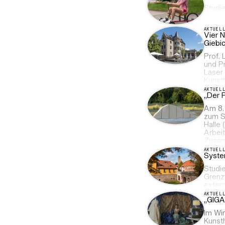
Studi
AKTUEL
Vier 
Giebi
Prof. 
und Pr
Laser
Kunst
AKTUEL
„Der 
Am 8.
zum S
Halle 
Arbei
Zusam
AKTUEL
System
Studie
Grenz
exter
AKTUEL
„GIGA
Im Wi
Kunsth