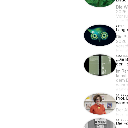
Eisdom
Die We
2026, 
Vor r
eine 
AKTUEL
Lange
Die BU
2026,
versch
Forsc
AUSSTE
„Die B
der H
Im Rah
künstl
dem D
währen
etabli
AKTUEL
Prof. 
wiede
Der A
Erzgrä
AKTUEL
Die Fo