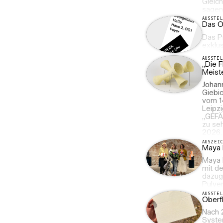
Gleich
sagen
AUSSTE
Das O
Das P
exklus
AUSSTE
„Die 
Meist
Johann
Giebic
vom 1
Leipzi
„GEFÄ
zu seh
2026, 
AUSZEI
Maya 
Maya 
mit d
dazug
Pulve
AUSSTE
Oberfl
Nach 2
Syste