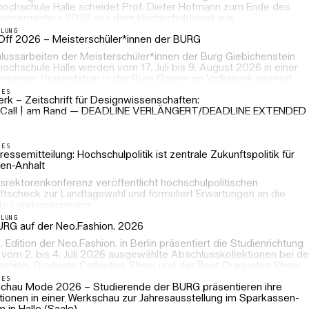
hochschule Halle scheidet Prof. Dieter Hofmann zum Ende des
rsemesters 2026 aus dem Hochschuldienst aus.
LLUNG
Off 2026 – Meisterschüler*innen der BURG
lussarbeiten der Meisterschüler*innen der Burg Giebichenstein
ochschule Halle werden vom 17. Juli bis 9. August 2026 in einer
nsamen Präsentation in der Burg Galerie im Volkspark gezeigt.
LES
rk – Zeitschrift für Designwissenschaften:
Call | am Rand — DEADLINE VERLÄNGERT/DEADLINE EXTENDED
LES
essemitteilung: Hochschulpolitik ist zentrale Zukunftspolitik für
en-Anhalt
srektorenkonferenz veröffentlicht hochschulpolitischen
ftscheck zur Landtagswahl und formuliert Erwartungen an die
te Landesregierung
LLUNG
URG auf der Neo.Fashion. 2026
. Edition der Neo.Fashion. in Berlin präsentiert die Studienrichtung
vom 2. bis 4. Juli 2026 ausgewählte Abschlusskollektionen bei de
ashion. Graduate Collective Show und der Best Graduates Show.
LES
chau Mode 2026 – Studierende der BURG präsentieren ihre
tionen in einer Werkschau zur Jahresausstellung im Sparkassen-