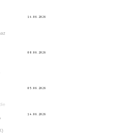
14.06.2026
maz
08.06.2026
r
05.06.2026
die
14.06.2026
e
K)