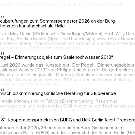
erende des Spiel- und Lerndesign laden zum Mitmachen ein!
LES
Neuberufungen zum Sommersemester 2026 an der Burg
chenstein Kunsthochschule Halle
Lizza May David (Bildnerische Grundlagen/Malerei), Prof. Willy Du
of. Raja Kristina Köbke (Spiel- und Lerndesign) sowie Prof. Robert
 (Innenarchitektur/Raumkomposition) wurden an der renommierten
hochschule als Professor*innen ernannt.
LES
Pegel – Erinnerungsobjekt zum Saalehochwasser 2013“
 Juni 2026 wurde das Kunstobjekt „Der Pegel - Erinnerungsobjekt
aalehochwasser 2013“ von Phillipp Keidler an der Bürgerbrücke in
(Saale) feierlich eingeweiht. Der Burg-Absolvent erinnert mit seine
t an das Saalehochwasser von 2013 und den außergewöhnlichen
menhalt der Hallenser*innen.
LES
isch diskriminierungskritische Beratung für Studierende
rende können sich im Fall von Diskriminierung, Rassismus,
verletzungen und belastenden Erfahrungen an der Hochschule an 
ne systemische Beraterin Elisabeth Kupzok wenden.
LES
 8“: Kooperationsprojekt von BURG und UdK Berlin feiert Premier
ntersemester 2025/26 entstand an der Burg Giebichenstein
ochschule Halle (BURG) und der Universität der Künste Berlin (Ud