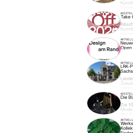
Kunst
Somme
AUSSTE
Take 
Absch
Kunsth
gemei
AKTUEL
Neuwe
Open 
AKTUEL
LRK-Pr
Sachs
Lande
Zukun
nächs
AUSSTE
Die B
Zur 10
Mode 
Neo.F
AKTUEL
Werks
Kollek