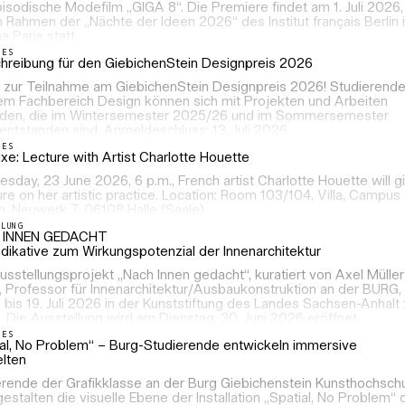
isodische Modefilm „GIGA 8“. Die Premiere findet am 1. Juli 2026,
m Rahmen der „Nächte der Ideen 2026“ des Institut français Berlin 
 Paris statt.
LES
hreibung für den GiebichenStein Designpreis 2026
f zur Teilnahme am GiebichenStein Designpreis 2026! Studierend
em Fachbereich Design können sich mit Projekten und Arbeiten
den, die im Wintersemester 2025/26 und im Sommersemester
ntstanden sind. Anmeldeschluss: 13. Juli 2026.
LES
ixe: Lecture with Artist Charlotte Houette
sday, 23 June 2026, 6 p.m., French artist Charlotte Houette will g
ure on her artistic practice. Location: Room 103/104, Villa, Campus
n, Neuwerk 7, 06108 Halle (Saale)
LLUNG
 INNEN GEDACHT
ndikative zum Wirkungspotenzial der Innenarchitektur
sstellungsprojekt „Nach Innen gedacht“, kuratiert von Axel Müller
, Professor für Innenarchitektur/Ausbaukonstruktion an der BURG, 
 bis 19. Juli 2026 in der Kunststiftung des Landes Sachsen-Anhalt
 Die Ausstellung wird am Dienstag, 30. Juni 2026 eröffnet.
LES
ial, No Problem“ – Burg-Studierende entwickeln immersive
elten
erende der Grafikklasse an der Burg Giebichenstein Kunsthochsch
gestalten die visuelle Ebene der Installation „Spatial, No Problem“ 