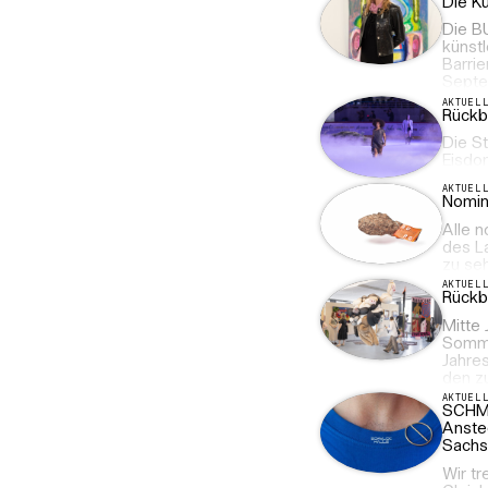
Die K
Die BU
künst
Barrie
Septe
AKTUEL
Rückb
Die St
Eisdo
AKTUEL
Nomin
Alle n
des L
zu se
AKTUEL
Rückb
Mitte
Somme
Jahre
den z
AKTUEL
SCHMU
Anste
Sachs
Wir tr