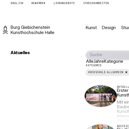
ENGLISH
BEWERBEN
LEHRANGEBOTE
STUDIENARBEITEN
Burg
Giebichenstein
Kunst
Design
Stu
Kunsthochschule
Halle
Aktuelles
Alle
Jahre
Kategorie
KATEGORIE
HOCHSCHULE ALLGEMEIN
AKTUEL
Erste
Kunst
Mit ei
Baube
Kunsth
intern
der E
AUSZEI