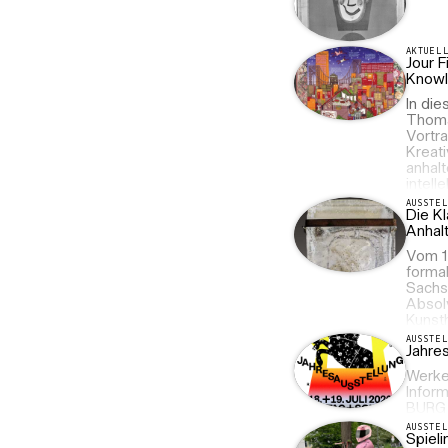
AKTUEL
Jour F
Knowl
In die
Thoma
Vortra
Kreati
anhal
intell
AUSSTE
Die K
Anhalt
Vom 1
forma
Sachs
Absol
Kunst
AUSSTE
Jahre
Werke 
Inform
BURG a
AUSSTE
Spieli