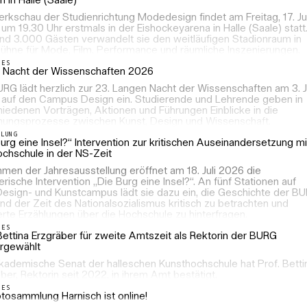
 in Halle (Saale)
rkschau der Studienrichtung Modedesign findet am Freitag, 17. Jul
um 19.30 Uhr erstmals in der Eishockeyarena in Halle (Saale) statt
und 3.000 Gästen verwandelt sie den weitläufigen Stadionraum in
Bühne für Mode, Film, Performance und räumliche Inszenierungen.
LES
 Nacht der Wissenschaften 2026
RG lädt herzlich zur 23. Langen Nacht der Wissenschaften am 3. J
 auf den Campus Design ein. Studierende und Lehrende geben in
iedenen Vorträgen, Aktionen und Führungen Einblicke in die
hungsprozesse zwischen Kunst, Design und Wissenschaft.
LLUNG
urg eine Insel?“ Intervention zur kritischen Auseinandersetzung mi
ochschule in der NS-Zeit
men der Jahresausstellung eröffnet am 18. Juli 2026 die
erische Intervention „Die Burg eine Insel?“. An fünf Stationen auf
esign- und Kunstcampus lädt sie dazu ein, die Geschichte der B
d der Zeit des Nationalsozialismus kritisch zu betrachten und
erte Erzählungen über die Hochschule zu hinterfragen.
LES
Bettina Erzgräber für zweite Amtszeit als Rektorin der BURG
rgewählt
kademische Senat der halleschen Kunsthochschule hat Prof. Betti
ber, Rektorin seit 2022, in ihrem Amt bestätigt.
LES
tosammlung Harnisch ist online!