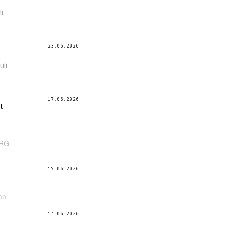
i
.
23.06.2026
uli
17.06.2026
t
URG
17.06.2026
na
14.06.2026