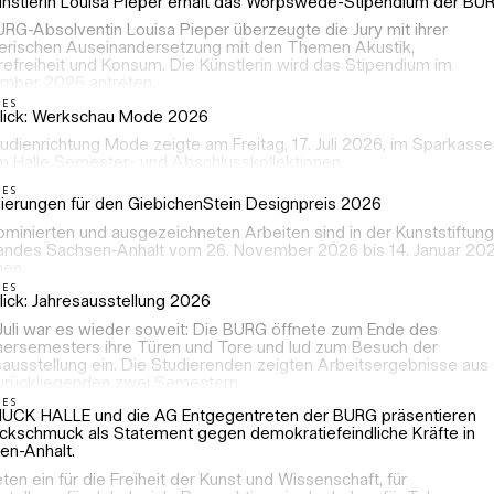
ünstlerin Louisa Pieper erhält das Worpswede-Stipendium der BU
RG-Absolventin Louisa Pieper überzeugte die Jury mit ihrer
lerischen Auseinandersetzung mit den Themen Akustik,
refreiheit und Konsum. Die Künstlerin wird das Stipendium im
mber 2026 antreten.
LES
lick: Werkschau Mode 2026
udienrichtung Mode zeigte am Freitag, 17. Juli 2026, im Sparkasse
m Halle Semester- und Abschlusskollektionen.
LES
ierungen für den GiebichenStein Designpreis 2026
ominierten und ausgezeichneten Arbeiten sind in der Kunststiftung
andes Sachsen-Anhalt vom 26. November 2026 bis 14. Januar 20
hen.
LES
lick: Jahresausstellung 2026
 Juli war es wieder soweit: Die BURG öffnete zum Ende des
rsemesters ihre Türen und Tore und lud zum Besuch der
sausstellung ein. Die Studierenden zeigten Arbeitsergebnisse aus
urückliegenden zwei Semestern.
LES
CK HALLE und die AG Entgegentreten der BURG präsentieren
ckschmuck als Statement gegen demokratiefeindliche Kräfte in
en-Anhalt.
eten ein für die Freiheit der Kunst und Wissenschaft, für