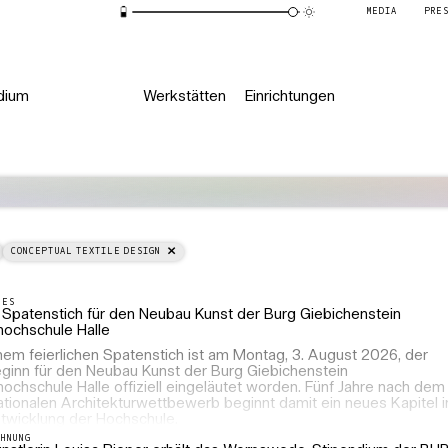
MEDIA
PRE
dium
Werkstätten
Einrichtungen
CONCEPTUAL TEXTILE DESIGN
LES
r Spatenstich für den Neubau Kunst der Burg Giebichenstein
hochschule Halle
nem feierlichen Spatenstich ist am Montag, 3. August 2026, der
ginn für den Neubau Kunst der Burg Giebichenstein
ochschule Halle offiziell eingeläutet worden. Fünf Jahre nach dem
ationalen Architekturwettbewerb beginnt damit ein neues Kapitel i
ntwicklung der Hochschule.
CHNUNG