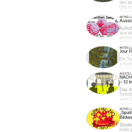
der ep
Uhr, i
Cinema
AKTUEL
Aussc
Aufru
aus d
anmel
2026 e
AKTUEL
Jour F
On Tue
a lect
Desig
AUSSTE
NACH
– 12 I
Das Au
Schöll
vom 1.
sehen.
AKTUEL
„Spat
Bildw
Studi
Halle 