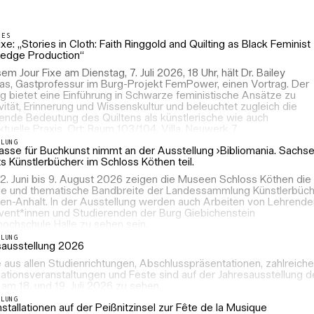
LES
ixe: „Stories in Cloth: Faith Ringgold and Quilting as Black Feminist
edge Production“
sem Jour Fixe am Dienstag, 7. Juli 2026, 18 Uhr, hält Dr. Bailey
s, Gastprofessur im Burg-Projekt FemPower, einen Vortrag. Der
g bietet eine Einführung in Schwarze feministische Ansätze zu
vität, Erinnerung und Wissenskultur und beleuchtet zugleich die
tende Bedeutung des Quiltens als künstlerische wie auch
ektuelle Praxis. Ort: Raum 103/104, Villa, Neuwerk 7
LLUNG
lasse für Buchkunst nimmt an der Ausstellung ›Bibliomania. Sachs
s Künstlerbücher‹ im Schloss Köthen teil.
2. Juni bis 9. August 2026 zeigen die Museen Schloss Köthen die
le und thematische Bandbreite der Landessammlung Künstlerbüc
en-Anhalt. In der Ausstellung werden auch Arbeiten von Lehrende
vent*innen und Studierenden der Burg Giebichenstein
hochschule Halle zu sehen sein.
LLUNG
sausstellung 2026
aus allen Studienrichtungen, Abschlusspräsentationen, zahlreiche
ationsveranstaltungen und Feste sind auf der Jahresausstellung d
m 18. und 19. Juli 2026 zu sehen.
LLUNG
nstallationen auf der Peißnitzinsel zur Fête de la Musique