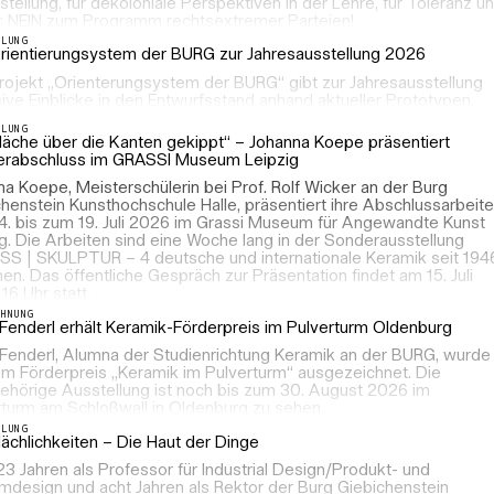
stellung, für dekoloniale Perspektiven in der Lehre, für Toleranz u
: NEIN zum Programm rechtsextremer Parteien!
LLUNG
rientierungsystem der BURG zur Jahresausstellung 2026
rojekt „Orienterungsystem der BURG“ gibt zur Jahresausstellung
ive Einblicke in den Entwurfsstand anhand aktueller Prototypen.
LLUNG
Fläche über die Kanten gekippt“ – Johanna Koepe präsentiert
erabschluss im GRASSI Museum Leipzig
a Koepe, Meisterschülerin bei Prof. Rolf Wicker an der Burg
henstein Kunsthochschule Halle, präsentiert ihre Abschlussarbeit
4. bis zum 19. Juli 2026 im Grassi Museum für Angewandte Kunst
g. Die Arbeiten sind eine Woche lang in der Sonderausstellung
SS | SKULPTUR – 4 deutsche und internationale Keramik seit 194
en. Das öffentliche Gespräch zur Präsentation findet am 15. Juli
16 Uhr statt.
CHNUNG
Fenderl erhält Keramik-Förderpreis im Pulverturm Oldenburg
Fenderl, Alumna der Studienrichtung Keramik an der BURG, wurde
em Förderpreis „Keramik im Pulverturm“ ausgezeichnet. Die
ehörige Ausstellung ist noch bis zum 30. August 2026 im
rturm am Schloßwall in Oldenburg zu sehen.
LLUNG
ächlichkeiten – Die Haut der Dinge
3 Jahren als Professor für Industrial Design/Produkt- und
mdesign und acht Jahren als Rektor der Burg Giebichenstein