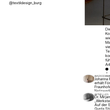
@textildesign_burg
Di
Ko
wi
Ma
vi
Te
ko
Projekt: Joy Weinb
fü
Ar
AUSZEICHNU
Johanna 
erhält F
Fraunhof
Netzwer
AKTUELLES
Dr. Mirj
„Werksta
Auf der 
Gunta Stö