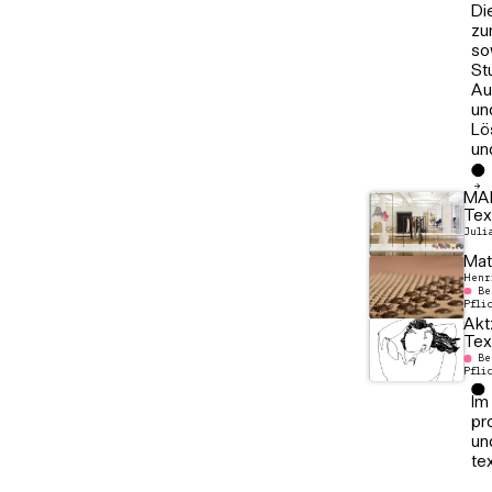
Di
1983)"
zu
so
St
Au
un
Lö
un
MAK
Tex
Juli
Mate
Henr
Be
Pfli
Akt
Tex
Be
Pfli
Im
pr
un
te