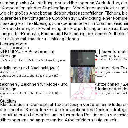
des Tennis
e umfangreiche Ausstattung der textilbezogenen Werkstätten, die
MONTAG, 23.Jun
r Kooperation mit den Studiengängen Mode, Innenarchitektur und 
2025, 17 Uhr,
wie ein großes Angebot an designwissenschaftlichen Fächern, bie
Seminarraum de
udierenden hervorragende Optionen zur Entwicklung einer kompl
Bibliothek
ffassung von Textildesign; zu experimentellem Erforschen visionär
d Produktideen; zur Erweiterung der Fragestellungen an zukunfts
sungen für Produkte, Räume und Bekleidung, bei denen Ästhetik, N
d Funktion miteinander in Einklang stehen.
Lehrangebote
ALLE LEHRANGEBOTE
ING SPACE – Kuratieren im
ff | faser formati
tildesign
Henrike Schmitz
Entwerferische Kom
ane Schmidt, Prof. Bettina Göttke-Krogmann
rialkunde (inkl. Nachhaltigkeit)
Kulturen des Tex
ike Schmitz
Bezugswissenschaft
zugswissenschaftliche Kompetenz (BK) -
Pflicht
cht
zeichnen / Zeichnen für Mode- und
Aktzeichnen / Zei
tildesign
Studierenden de
zugswissenschaftliche Kompetenz (BK) -
Bezugswissenschaft
cht
Studium
 Masterstudium Conceptual Textile Design vertiefen die Studieren
ofessionellen Kompetenzen wie konzeptionelles Denken, strategi
d strukturiertes Entwerfen, um in führenden Positionen in verschi
xtilbezogenen und angrenzenden Arbeitsfeldern tätig zu sein.