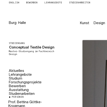
ENGLISH
BEWERBEN
LEHRANGEBOTE
STUDIENARBEITEN
Burg
Giebichenstein
Kunst
Design
Kunsthochschule
Halle
STUDIENGANG
Conceptual Textile Design
Master-Studiengang im Fachbereich
Design
Aktuelles
Lehrangebote
Studium
Forschungsprojekte
Bewerben
Ausstattung
Studienarbeiten
PERSONEN
Prof. Bettina Göttke-
Krogmann