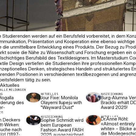
e Studierenden werden auf ein Berufsfeld vorbereitet, in dem Kon
mmunikation, Präsentation und Kooperation eine ebenso wichtige 
e die unmittelbare Entwicklung eines Produkts. Der Bezug zu Prod
rkt sowie die Nähe zu Wissenschaft und Forschung ergeben ein o
elschichtiges Berufsbild des Textildesigners. Im Masterstudium C
xtile Design vertiefen die Studierenden ihre professionellen Kom
nzeptionelles Denken, strategisches Handeln und strukturiertes En
erger, Foto: Roxana Rios
hrenden Positionen in verschiedenen textilbezogenen und angre
beitsfeldern tätig zu sein.
Aktuelles
ALLE MELDUNGEN
NG
AKTUELLES
AUSZEICHNUNG
Rogalla
Jour Fixe: Monilola
Burg-Alumna Ve
örderung des
Olayemi Ilupeju with
Bracklo erhält D
er-
"Wayward Dust"
Award 2025!
ks
AUSZEICHNUNG
AKTUELLES
Dr.Anne Röhl:
am Deckers
Sophie Schmidt wird
«Almost entirely
tt-Wirken:
beim European
white» – Blicke a
Suche nach
Fashion Award FASH
die Modegeschi
lzl (1897-
2025 ausgezeichnet