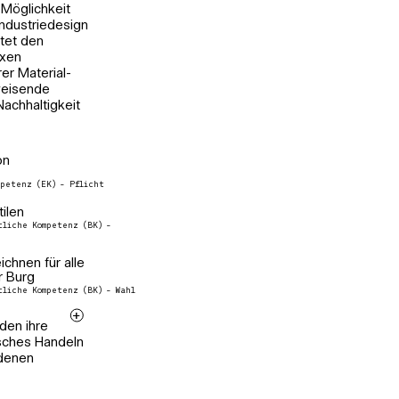
 Möglichkeit
i
Industriedesign
tet den
r
exen
er Material-
weisende
achhaltigkeit
on
petenz (EK) - Pflicht
tilen
liche Kompetenz (BK) -
chnen für alle
r Burg
liche Kompetenz (BK) - Wahl
den ihre
sches Handeln
edenen