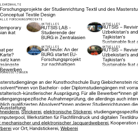
LEHRINHALTE
Forschungsprojekte der Studienrichtung Textil und des Masterst
e umfangreiche Ausstattung der textilbezogenen Werkstätten, die
Conceptual Textile Design
r Kooperation mit den Studiengängen Mode, Innenarchitektur und 
ALLE FORSCHUNGSPROJEKTE
AKTUELLES
AKTUELLES
wie ein großes Angebot an designwissenschaftlichen Fächern, bie
RUTSIS – Revivi
ntemporary
RUTSIS LAB -
udierenden hervorragende Optionen zur Entwicklung einer kompl
Uzbekistan’s an
ian ikat
Studierende der
ffassung von Textildesign; zu experimentellem Erforschen visionär
Tajikistan’s
BURG in Zentralasien
Sustainable Ikat 
d Produktideen; zur Erweiterung der Fragestellungen an zukunfts
Silk
AKTUELLES
AKTUELLES
sungen für Produkte, Räume und Bekleidung, bei denen Ästhetik, N
Ikat heute: An der
at per
RUTSIS – Revivi
d Funktion miteinander in Einklang stehen.
BURG startet EU-
 Karte?
Uzbekistan's an
Forschungsprojekt
satz kann
Tajikistan's
zur nachhaltigen
gsängste
Sustainable Ikat 
STUDIENVERLAUF
Textilproduktion in
Bewerben
ets abbauen
Silk Production
VORAUSSETZUNGEN
Zentralasien
r zweisemestrige Masterstudiengang kann im Anschluss an einen
htsemestrigen Bachelor absolviert werden. Der Fokus liegt hier au
sterstudiengänge an der Kunsthochschule Burg Giebichenstein ric
fangreichen Masterthesis zu einem individuellen Gestaltungsthem
solvent*innen von Bachelor- oder Diplomstudiengängen mit vorra
stalterisch-künstlerischer Ausprägung. Für alle Bewerber*innen gil
r viersemestrige Masterstudiengang bietet den Studierenden in d
udiengangsspeziﬁsche Aufnahmeprüfung, die allerdings auch inter
mestern ein konzeptionelles Projektstudium, in dem durch versc
chlich qualiﬁzierten Absolvent*innen anderer Studienrichtungen di
Ausstattung
hlmöglichkeiten ein auf individuelle Schwerpunkte orientiertes 
nen Masterstudiengang ermöglichen kann. Neben dieser Prüfung wi
hneiderei
,
Strickerei
,
elektronische Stickerei
, studiengangsspeziﬁ
sammengestellt werden kann. Das Studium schließt mit einer Mast
isten Studiengängen der Nachweis fachbezogener Praktika oder 
mputerpool, Werkstätten für Flachﬁlmdruck und digitalen Textildr
e ein komplexes Konzept visualisiert.
aktischer Erfahrungen erwartet.
t mechanischer und elektronischer Jacquardweberei
, Kooperation 
rberei
vor Ort, Handstickerei,
Weberei
VORAUSSETZUNGEN
REGELSTUDIENZEIT