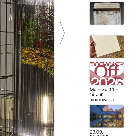
Mo – So, 14 –
19 Uhr
DEMNÄCHST (2)
23.09.
–