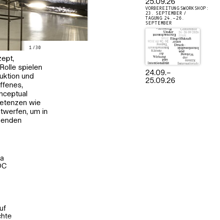
25.09.26
VORBEREITUNGSWORKSHOP:
23. SEPTEMBER /
TAGUNG 24.–26.
SEPTEMBER
1
/
30
zept,
Rolle spielen
24.09.
–
uktion und
25.09.26
ffenes,
onceptual
petenzen wie
twerfen, um in
nzenden
ra
DC
uf
chte