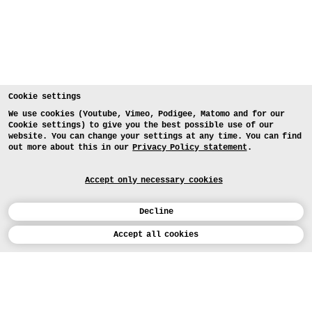
Cookie settings
We use cookies (Youtube, Vimeo, Podigee, Matomo and for our
Cookie settings) to give you the best possible use of our
website. You can change your settings at any time. You can find
out more about this in our
Privacy Policy statement
.
Accept only necessary cookies
Decline
Calendar
Accept all cookies
DEUTSCH
Art
INSTAGRAM
VIMEO
LINKEDIN
APPLICATION
Design