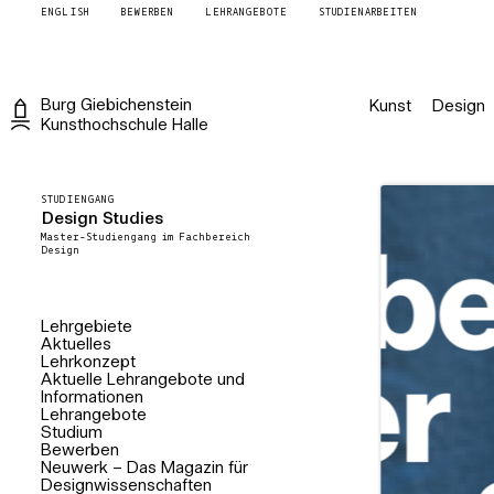
ENGLISH
BEWERBEN
LEHRANGEBOTE
STUDIENARBEITEN
Burg
Giebichenstein
Kunst
Design
Kunsthochschule
Halle
STUDIENGANG
Design Studies
Master-Studiengang im Fachbereich
Design
Lehrgebiete
Aktuelles
Lehrkonzept
Aktuelle Lehrangebote und
Informationen
Lehrangebote
Studium
Bewerben
Neuwerk – Das Magazin für
Designwissenschaften