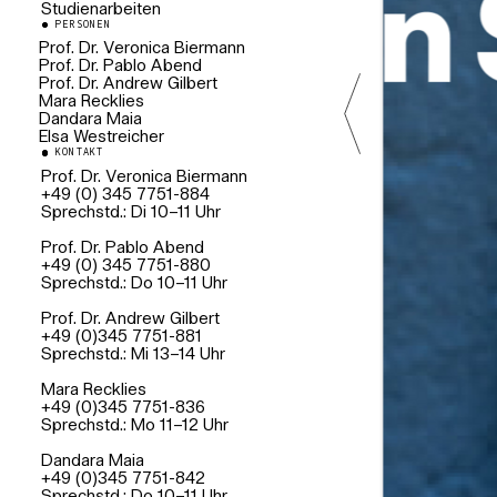
Studienarbeiten
PERSONEN
Prof. Dr. Veronica Biermann
Prof. Dr. Pablo Abend
Pro-rector of Science and
Research Professor of Design and
Prof. Dr. Andrew Gilbert
Professor für Designtheorie
Architectural History
Mara Recklies
Professor für Designanthropologie
Dandara Maia
Wissenschaftliche Mitarbeiterin
Designtheorie
Elsa Westreicher
Wissenschaftliche Mitarbeiterin
Designanthropologie
KONTAKT
Wissenschaftliche Mitarbeiterin
Design- und
Prof. Dr. Veronica Biermann
Architekturgeschichte
+49 (0) 345 7751-884
Sprechstd.: Di 10–11 Uhr
Prof. Dr. Pablo Abend
+49 (0) 345 7751-880
Sprechstd.: Do 10–11 Uhr
Prof. Dr. Andrew Gilbert
+49 (0)345 7751-881
Sprechstd.: Mi 13–14 Uhr
Mara Recklies
+49 (0)345 7751-836
Sprechstd.: Mo 11–12 Uhr
Dandara Maia
+49 (0)345 7751-842