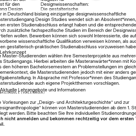
ED
st für den
Designwissenschaften:
ang Design
Die gestalterische
r in Deutschland bislang einzigartige designwissenschaftliche
erlängert
Intervention
sterstudiengang Design Studies wendet sich an Absolvent*innen, 
nen ersten Studienabschluss erlangt haben und die entsprechende 
rch zusätzliche fachspeziﬁsche Studien im Bereich der Designwi
rtiefen wollen. Bewerben können sich sowohl Interessierte, die au
worbene wissenschaftliche Qualiﬁkation verweisen können, als auc
nen gestalterisch-praktischen Studienabschluss vorzuweisen habe
Lehrkonzept
e Master-Studierenden wählen ihre Semesterprojekte aus mehre
s Studiengangs. Hierbei arbeiten die Masteranwärter*innen mit K
s den höheren Bachelorsemestern an Problemstellungen im gleic
emenkontext, die Masterstudierenden jedoch mit einer anders g
fgabenstellung. In Absprache mit Professor*innen des Studienga
sterstudierende auch eigene Projektthemen vorschlagen.
Aktuelle Lehrangebote und Informationen
BASISMODULE (VORLESUNGEN)
rn- und Qualifikationsziele MA Design Studies:
Um die Lern- un
alifikationsziele zu erreichen werden von MA Studierenden neben
e Vorlesungen zur „Design- und Architekturgeschichte“ und zur
rpflichtenden Präsentation in Referatsform (oder vergleichbar) ein
esignanthropologie“ können von Masterstudierenden ab dem 1. St
hriftliche Hausarbeit erwartet. Sie umfasst in der Regel ein Volum
legt werden. Bitte beachten Sie Ihre individuellen Studienordnung
iten.
ch nicht anmelden und bekommen rechtzeitig vor dem ersten 
il.
nweise zur Nutzung von KI:
Das Verfassen wissenschaftlicher Tex
chtiger Teil des Studiums, weil es Studierenden die Kompetenz ver