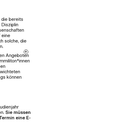
die bereits
Disziplin
ssenschaften
f eine
h solche, die
n.
ren Angeboten
ommiliton*innen
hen
ewichteten
ngs können
d
 der
e zusätzliche,
udienjahr
en von bis zu 20
en.
Sie müssen
Termin eine E-
te ist ein
mittelt,