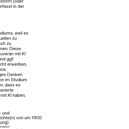
tsform (oder
mfasst in der
udiums, weil es
uellen zu
sch zu
nnen. Diese
ouverän mit KI
nd ggf.
icht erwerben,
nce,
diges Denken
hon im Studium
n, dass es
erierte
 mit KI haben,
- und
hichte(n) von um 1900
sung)
iermann