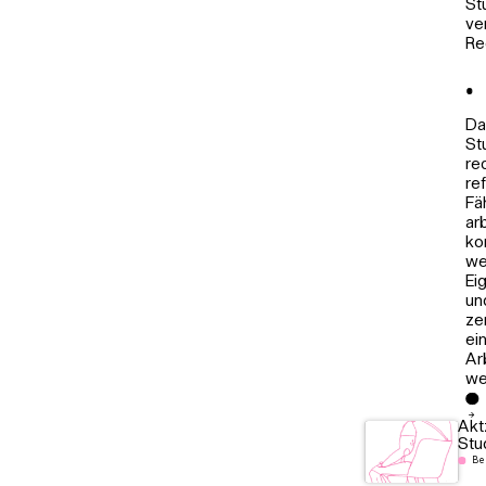
St
ve
Re
Da
St
re
re
Fä
ar
ko
we
Ei
un
ze
ei
Ar
we
Akt
Stu
Be