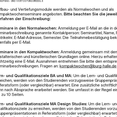
AUFBAU- UND VERTIEFUNGSMODULE
lbstständig und kritisch Quellen zu recherchieren, zu prüfen und z
e anschließend kritisch zu reflektieren, wiedergeben und miteinand
fbau- und Vertiefungsmodule werden als Normalwochen und als
tzen zu können. Diese Fähigkeiten sind auch unerlässlich, um späte
mpaktwochenseminare angeboten.
Bitte beachten Sie die jewei
ruflichen Alltag, souverän mit KI arbeiten zu können. Denn KI gener
rfahren der Einschreibung:
gebnisse müssen geprüft und ggf. korrigieren werden. Studierende
udium diese Fähigkeiten nicht erwerben, weil sie von Anfang an mit
minare in den Normalwochen:
Anmeldung per E-Mail an die in d
rauben sich selbst der Chance, Eigenständigkeit in einem Bereich 
minarbeschreibung genannte Kontaktperson: Seminartitel, Name, 
r für ein selbständiges Denken und Arbeiten unerlässlich ist. Wir r
trikelnr. E-Mail-Adresse, Semester. Die Teilnahmebestätigung b
ingend davon ab, schon im Studium zentrale Aufgaben von KI erle
enfalls per E-Mail.
ssen. Ganz abgesehen davon, dass es eine Zeitverschwendung 
t, Lehrenden künstlich generierte Arbeiten zur Begutachtung vorzul
minare in den Kompaktwochen:
Anmeldung gemeinsam mit de
e Fragen zur Arbeit mit KI haben, wenden Sie sich gern an die Pro
stalterischen und künstlerischen Grundlagen online. Hierzu erhalte
er Lehrende.
chtzeitig eine E-Mail. Ausnahmen entnehmen Sie bitte den entsp
minarbeschreibungen. Fragen an:
ed.ellah-grub@nehcowtkapmok
rn- und Qualifikationsziele BA und MA:
Um die Lern- und Qualifi
reichen, werden von den Studierenden vorzugsweise Gruppenpräs
feratsform (oder vergleichbar) erwartet. Eine zusätzliche schriftli
nn nach Absprache erarbeitet werden. Sie umfasst in der Regel e
s zu 10 Seiten.
rn- und Qualifikationsziele MA Design Studies:
Um die Lern- un
alifikationsziele zu erreichen, werden von den Studierenden vor
uppenpräsentationen in Referatsform (oder vergleichbar) erwarte