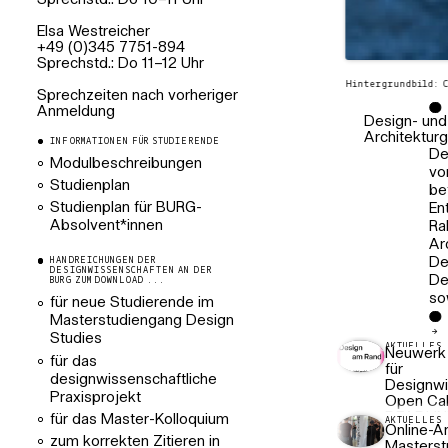
Sprechstd.: Do 10–11 Uhr
Elsa Westreicher
+49 (0)345 7751-894
Sprechstd.: Do 11–12 Uhr
Hintergrundbild: C
Sprechzeiten nach vorheriger
Anmeldung
Design- und
Architektur
INFORMATIONEN FÜR STUDIERENDE
De
Modulbeschreibungen
vo
Studienplan
be
Studienplan für BURG-
En
Absolvent*innen
Ra
Ar
HANDREICHUNGEN DER
De
DESIGNWISSENSCHAFTEN AN DER
De
BURG ZUM DOWNLOAD ...
so
für neue Studierende im
Masterstudiengang Design
Studies
AKTUELLES
Neuwerk –
für das
für
designwissenschaftliche
Designwi
Praxisprojekt
Open Cal
DEADLIN
für das Master-Kolloquium
AKTUELLES
Online-A
VERLÄNG
zum korrekten Zitieren in
Masterst