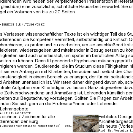
udierenden wird neben der verpflichtenden Präsentation in Refera
rgleichbar) eine zusätzliche, schriftliche Hausarbeit erwartet. Sie u
gel ein Volumen von bis zu 20 Seiten.
HINWEISE ZUR NUTZUNG VON KI
s Verfassen wissenschaftlicher Texte ist ein wichtiger Teil des St
udierenden die Kompetenz vermittelt, selbstständig und kritisch Q
cherchieren, zu prüfen und zu erarbeiten, um sie anschließend kriti
flektieren, wiederzugeben und miteinander in Bezug setzen zu kö
higkeiten sind auch unerlässlich, um später im beruflichen Alltag s
beiten zu können. Denn KI generierte Ergebnisse müssen geprüft u
rrigieren werden. Studierende, die im Studium diese Fähigkeiten n
il sie von Anfang an mit KI arbeiten, berauben sich selbst der Cha
genständigkeit in einem Bereich zu erlangen, der für ein selbstän
d Arbeiten unerlässlich ist. Wir raten daher dringend davon ab, sc
ntrale Aufgaben von KI erledigen zu lassen. Ganz abgesehen davo
ne Zeitverschwendung und Anmaßung ist, Lehrenden künstlich gen
beiten zur Begutachtung vorzulegen. Sollten Sie Fragen zur Arbeit
nden Sie sich gern an die Professor*innen oder Lehrende.
Lehrangebote
ALLE LEHRANGEBOTE
zeichnen / Zeichnen für alle
Einblicke: Design
dierenden der Burg
Architekturgesc
bis heute (Vorle
zugswissenschaftliche Kompetenz (BK) - Wahl
Prof. Dr. Veronica B