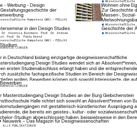
Wissenschaftliche 
e - Werbung - Design
Wohnen ohne Ei
 Gestaltungsgeschichte der
Zur Geschichte 
enwerbung
Massen-, Sozial-
Mietwohnungsb
ssenschaftliche Kompetenz (WK) - Pflicht
Wissenschaftliche 
terseminar in den Design Studies
Geschichte der Ä
. Dr. Veronica Biermann, Prof. Dr. Andrew
Wissenschaftliche 
ert, Prof. Dr. Pablo Abend
ssenschaftliche Kompetenz (WK) - Pflicht
Studium
VORAUSSETZUNGEN
r in Deutschland bislang einzigartige designwissenschaftliche
sterstudiengang Design Studies wendet sich an Absolvent*innen, 
nen ersten Studienabschluss erlangt haben und die entsprechende 
rch zusätzliche fachspeziﬁsche Studien im Bereich der Designwi
rtiefen wollen. Bewerben können sich sowohl Interessierte, die au
Bewerben
worbene wissenschaftliche Qualiﬁkation verweisen können, als auc
VORAUSSETZUNGEN
nen gestalterisch-praktischen Studienabschluss vorzuweisen habe
r Masterstudiengang Design Studies an der Burg Giebichenstein
nsthochschule Halle richtet sich sowohl an Absolvent*innen von B
STUDIENZIEL
plomstudiengängen mit gestalterisch-künstlerischer Ausprägung a
udierende, die bereits ein geistes-, kultur- oder sozialwissenschaf
s designwissenschaftliche Studium soll dazu befähigen, die weit
chelor-Studium abgeschlossen haben, beispielsweise in den Bere
ter dem Sammelbegriff des Design gefassten Bereiche mit wissen
Neuwerk – Das Magazin für Designwissenschaften
d Architekturgeschichte, Kultur- und Medienwissenschaft oder Ant
thoden zu analysieren, zu deuten und in ihren jeweiligen Kontext 
ALLE PUBLIKATIONEN
le Bewerber*innen gilt ein studiengangsspeziﬁsches Aufnahmeverf
rüberhinaus soll der Studiengang sowohl dazu beitragen auch in n
ndelt es sich dabei nicht um eine künstlerische Aufnahmeprüfung.
twurfsgeprägten Disziplinen Planungskompetenz und Findungsinte