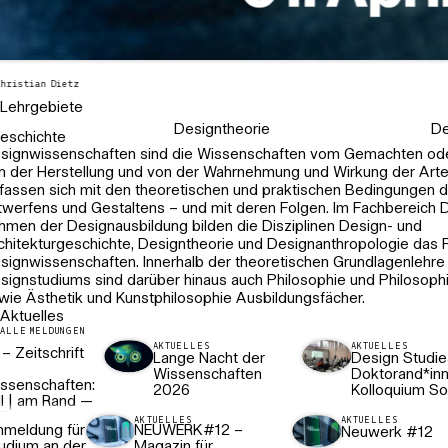
hristian Dietz
Lehrgebiete
Designtheorie
De
geschichte
signwissenschaften sind die Wissenschaften vom Gemachten oder
n der Herstellung und von der Wahrnehmung und Wirkung der Arte
fassen sich mit den theoretischen und praktischen Bedingungen d
twerfens und Gestaltens – und mit deren Folgen. Im Fachbereich 
hmen der Designausbildung bilden die Disziplinen Design- und
chitekturgeschichte, Designtheorie und Designanthropologie das 
signwissenschaften. Innerhalb der theoretischen Grundlagenlehre
signstudiums sind darüber hinaus auch Philosophie und Philosoph
wie Ästhetik und Kunstphilosophie Ausbildungsfächer.
Aktuelles
ALLE MELDUNGEN
AKTUELLES
AKTUELLES
 Zeitschrift
Lange Nacht der
Design Studie
Wissenschaften
Doktorand*in
ssenschaften:
2026
Kolloquium S
l | am Rand —
E
AKTUELLES
AKTUELLES
nmeldung für
NEUWERK#12 –
Neuwerk #12
ERT/DEADLINE
udium an der
Magazin für