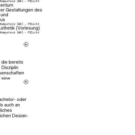
Kompetenz (WK) - Pflicht
gentum
der Gestaltungen des
 und
aus
Kompetenz (WK) - Pflicht
sthetik (Vorlesung)
Kompetenz (WK) - Pflicht
die bereits
Disziplin
ssenschaften
f eine
h solche, die
n.
achelor- oder
ls auch an
tliches
e Spanne der
ichen Design-
schaftlichen
hropologie. Für
einzubetten.
ahren. Es
icht
 Stattdessen
lligenz