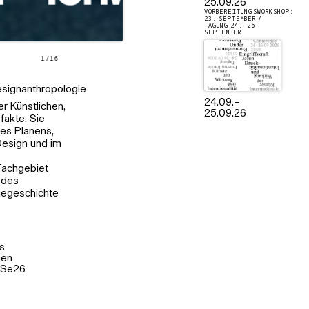
25.09.26
VORBEREITUNGSWORKSHOP:
23. SEPTEMBER /
TAGUNG 24.–26.
SEPTEMBER
1
/
16
signanthropologie
24.09.
–
 Künstlichen,
25.09.26
fakte. Sie
es Planens,
Design und im
Neuwerk 11 – Gestalterisches 
Fachgebiet
 des
iegeschichte
s
nen
oSe26