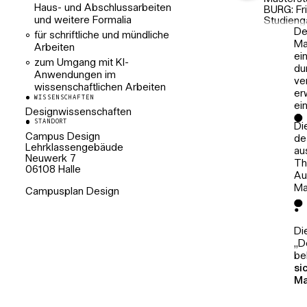
EXTEND
Haus- und Abschlussarbeiten
BURG: Fri
und weitere Formalia
Studieng
De
Studies v
für schriftliche und mündliche
Ma
Arbeiten
ei
zum Umgang mit KI-
du
Anwendungen im
ve
wissenschaftlichen Arbeiten
er
WISSENSCHAFTEN
ei
Designwissenschaften
STANDORT
Di
Campus Design
de
Lehrklassengebäude
au
Neuwerk 7
Th
06108 Halle
Au
Ma
Campusplan Design
Le
Qu
Di
ve
„D
sc
be
Se
si
Ma
Hi
wi