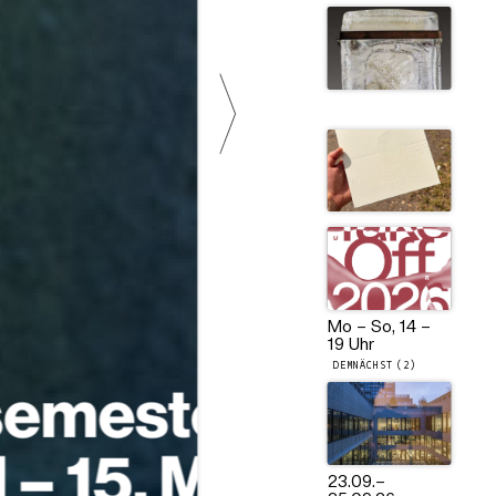
Mo – So, 14 –
19 Uhr
DEMNÄCHST (2)
23.09.
–