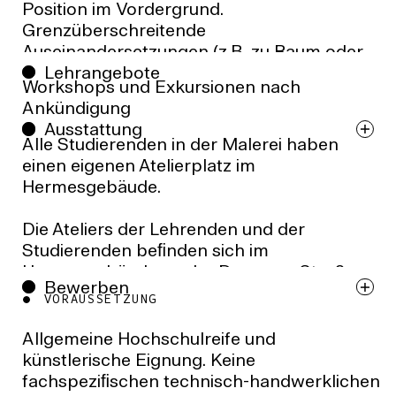
Position im Vordergrund.
Grenzüberschreitende
Auseinandersetzungen (z.B. zu Raum oder
Lehrangebote
Musik) sind möglich und erwünscht.
Workshops und Exkursionen nach
Ankündigung
GRUNDSTUDIUM
Ausstattung
Alle Studierenden in der Malerei haben
Fachspezifische Grundlagen /
einen eigenen Atelierplatz im
Atelierwochen / Nele Sander
Hermesgebäude.
Einzel- und Gruppenkonsultationen in den
Normal- und Atelierwochen / Prof. Tilo
Die Ateliers der Lehrenden und der
Baumgärtel, Nele Sandner
Studierenden beﬁnden sich im
Hermesgebäude an der Dessauer Straße,
Bewerben
einem alten sanierten Fabrikbau, dessen
VORAUSSETZUNG
HAUPTSTUDIUM
dritte Etage der Fachrichtung Malerei mit ca.
700 qm zur Verfügung steht. Im selben Haus
Allgemeine Hochschulreife und
Einzel- und Gruppenkonsultationen in den
kann die Werkstatt für Maltechnik genutzt
künstlerische Eignung. Keine
Normal- und Atelierwochen / Prof. Tilo
werden.
fachspeziﬁschen technisch-handwerklichen
Baumgärtel, Nele Sandner