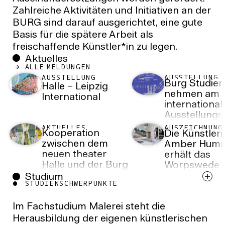
Zahlreiche Aktivitäten und Initiativen an der
BURG sind darauf ausgerichtet, eine gute
Basis für die spätere Arbeit als
freischaffende Künstler*in zu legen.
Aktuelles
ALLE MELDUNGEN
AUSSTELLUNG
AUSSTELLUNG
Burg Studie
Halle – Leipzig
nehmen am
International
international
Ausstellungs
Artists As
AKTUELLES
AUSZEICHNUNG
Kooperation
Die Künstleri
Independent
zwischen dem
Amber Hum
Publishers te
neuen theater
erhält das
Halle und der Burg
Worpswede-
Giebichenstein
Stipendium 
Studium
STUDIENSCHWERPUNKTE
Kunsthochschule
BURG
Halle
Im Fachstudium Malerei steht die
Herausbildung der eigenen künstlerischen