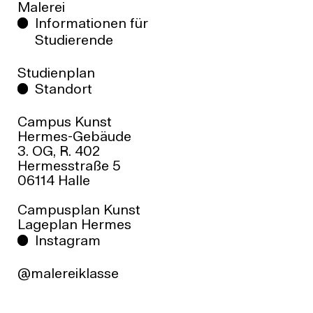
Link zu den studienrelevanten
Malerei
F +49 (0)345-7751 517
Rechtsgrundlagen
Informationen für
ed.ellah-grub@ofniduts
Studierende
ABSCHLUSS
Diplom für Bildende Künste
Studienplan
STUDIENBEGINN
Standort
Wintersemester, Studienanfänger*innen pro
Jahr: 2-6
Campus Kunst
REGELSTUDIENZEIT
Hermes-Gebäude
Grundstudium: 4 Semester,
3. OG, R. 402
Hauptstudium: 6 Semester (einschließlich
Hermesstraße 5
Diplomarbeit)
06114 Halle
Diplomarbeit: schriftliche und praktische
Campusplan Kunst
Arbeit, Diplomkolloquium
Lageplan Hermes
KOSTEN
Instagram
Keine Studiengebühren
BEWERBUNG
@malereiklasse
Infos für Studieninteressierte
Bewerben