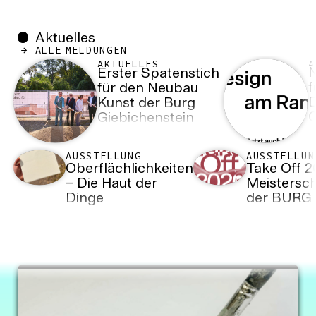
Aktuelles
ALLE MELDUNGEN
AKTUELLES
A
N
Erster Spatenstich
f
für den Neubau
D
Kunst der Burg
O
Giebichenstein
Kunsthochschule
Halle
AUSSTELLUNG
AUSSTELLUN
Oberflächlichkeiten
Take Off 2
– Die Haut der
Meistersch
Dinge
der BURG