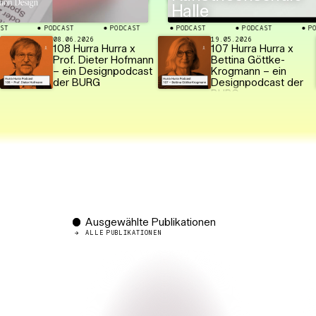
Halle
PODCAST
PODCAST
PODCAST
PODCAST
PODCAS
⬤
⬤
⬤
⬤
⬤
08.06.2026
19.05.2026
108 Hurra Hurra x
107 Hurra Hurra x
Prof. Dieter Hofmann
Bettina Göttke-
– ein Designpodcast
Krogmann – ein
der BURG
Designpodcast der
BURG
Ausgewählte Publikationen
ALLE PUBLIKATIONEN