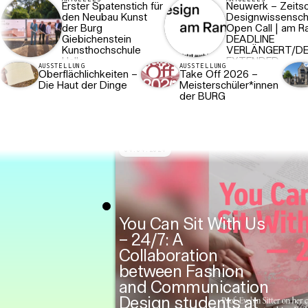
Erster Spatenstich für
Neuwerk – Zeitsch
den Neubau Kunst
Designwissensch
der Burg
Open Call | am R
Giebichenstein
DEADLINE
Kunsthochschule
VERLÄNGERT/DE
Halle
EXTENDED
AUSSTELLUNG
AUSSTELLUNG
Oberflächlichkeiten –
Take Off 2026 –
Die Haut der Dinge
Meisterschüler*innen
der BURG
16.07.2025
04.04.2024
Media
You Can Sit With Us
Jahresausstellung
– 24/7: A
2025 der Burg
Collaboration
Giebichenstein
between Fashion
Kunsthochschule
and Communication
Halle
Design students at