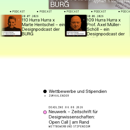
BURG
PODCAST
PODCAST
PODCAST
PODCAST
PODCAST
⬤
⬤
⬤
⬤
⬤
20.07.2026
30.06.2026
110 Hurra Hurra x
109 Hurra Hurra x
Marte Hentschel – ein
Prof. Axel Müller-
Designpodcast der
Schöll – ein
BURG
Designpodcast der
BURG
Wettbewerbe und Stipendien
ZUM KALENDER
06.08.2026
Neuwerk – Zeitschrift für
Designwissenschaften:
Open Call | am Rand
WETTBEWERB UND STIPENDIUM