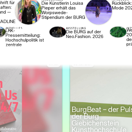
rift für
Die Künstlerin Louisa
Rückblick
aften:
Pieper erhält das
Mode 20
and —
Worpswede-
Stipendium der BURG
ADLINE
AKTUELLES
AUSSTELLUNG
AK
We
LRK-
Die BURG auf der
20
Pressemitteilung:
Neo.Fashion. 2026
de
Hochschulpolitik ist
pr
zentrale
Ko
Zukunftspolitik für
We
Sachsen-Anhalt
02
:
08
26.11.2024
Ja
Sp
04
:
00
01.11.2024
in
BurgBeat – der Pul
Klasse Malerei/Gla
der Burg
in der Glashütte
Giebichenstein
Harzkristall
Kunsthochschule