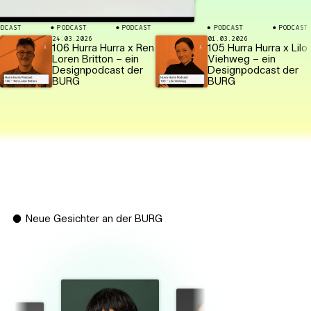
T
PODCAST
PODCAST
PODCAST
PODCAST
PODCAST
⬤
⬤
⬤
⬤
⬤
24.03.2026
01.03.2026
106 Hurra Hurra x Ren
105 Hurra Hurra x Lilo
Loren Britton – ein
Viehweg – ein
Designpodcast der
Designpodcast der
BURG
BURG
Neue Gesichter an der BURG