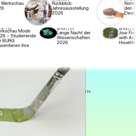
: Werkschau
Rückblick:
Nomin
26
Jahresausstellung
den G
2026
Desi
TUELLES
AKTUELLES
AKTUELLE
rkschau Mode
Lange Nacht der
Jour Fix
26 – Studierende
Wissenschaften
with Art
r BURG
2026
Houette
äsentieren ihre
llektionen in einer
rkschau zur
00
:
48
hresausstellung im
arkassen-Eisdom
02
:
42
 Halle (Saale)
ALLE MEDIEN
s
s