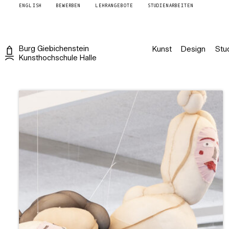
Burg Giebichenstein Kunsthochschule Halle
ENGLISH
BEWERBEN
LEHRANGEBOTE
STUDIENARBEITEN
Burg
Giebichenstein
Kunst
Design
Stu
Kunsthochschule
Halle