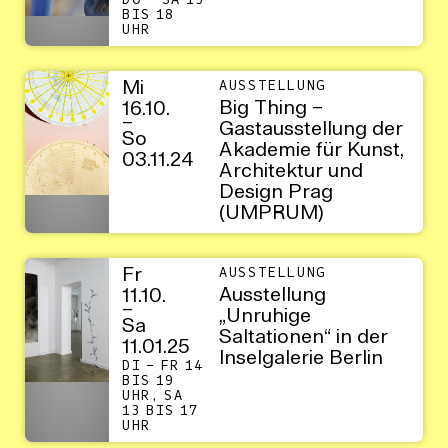
DO – SA 15
BIS 18
UHR
Mi
AUSSTELLUNG
Big Thing –
16.10.
–
Gastausstellung der
So
Akademie für Kunst,
03.11.24
Architektur und
Design Prag
(UMPRUM)
Fr
AUSSTELLUNG
Ausstellung
11.10.
–
„Unruhige
Sa
Saltationen“ in der
11.01.25
Inselgalerie Berlin
DI – FR 14
BIS 19
UHR, SA
13 BIS 17
UHR