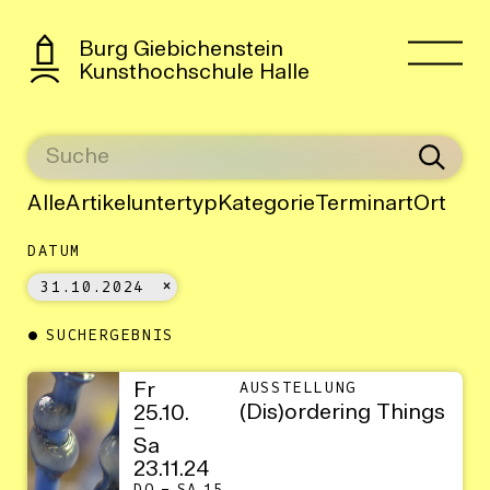
Burg Giebichenstein
Kunsthochschule Halle
Alle
Artikeluntertyp
Kategorie
Terminart
Ort
DATUM
31.10.2024
SUCHERGEBNIS
Fr
AUSSTELLUNG
(Dis)ordering Things
25.10.
–
Sa
23.11.24