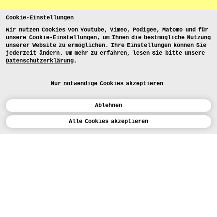
Cookie-Einstellungen
Wir nutzen Cookies von Youtube, Vimeo, Podigee, Matomo und für
unsere Cookie-Einstellungen, um Ihnen die bestmögliche Nutzung
unserer Website zu ermöglichen. Ihre Einstellungen können Sie
jederzeit ändern. Um mehr zu erfahren, lesen Sie bitte unsere
Datenschutzerklärung
.
Nur notwendige Cookies akzeptieren
Ablehnen
Kalender
Alle Cookies akzeptieren
ENGLISH
Kunst
INSTAGRAM
VIMEO
LINKEDIN
BEWERBEN
Design
LEHRANGEBOTE
Studium
FACEBOOK
STUDIENARBEITEN
Werkstätten