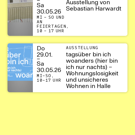
–
Ausstellung von
Sa
Sebastian Harwardt
30.05.26
MI – SO UND
AN
FEIERTAGEN,
10 – 17 UHR
Do
AUSSTELLUNG
tagsüber bin ich
29.01.
–
woanders (hier bin
Sa
ich nur nachts) –
30.05.26
Wohnungslosigkeit
MI–SO,
und unsicheres
10–17 UHR
Wohnen in Halle