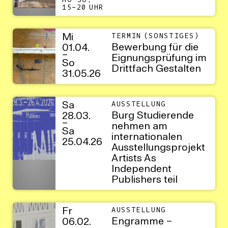
MO–SO,
15–20 UHR
Mi
TERMIN (SONSTIGES)
Bewerbung für die
01.04.
–
Eignungsprüfung im
So
Drittfach Gestalten
31.05.26
Sa
AUSSTELLUNG
Burg Studierende
28.03.
–
nehmen am
Sa
internationalen
25.04.26
Ausstellungsprojekt
Artists As
Independent
Publishers teil
Fr
AUSSTELLUNG
Engramme –
06.02.