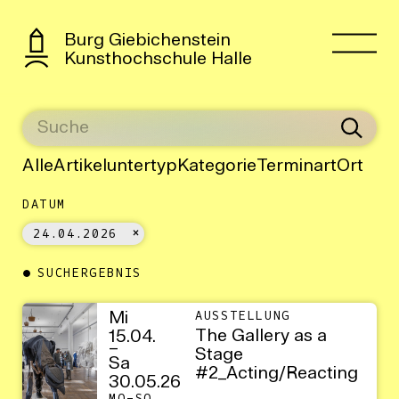
Burg Giebichenstein
Kunsthochschule Halle
Alle
Artikeluntertyp
Kategorie
Terminart
Ort
DATUM
24.04.2026
SUCHERGEBNIS
Mi
AUSSTELLUNG
The Gallery as a
15.04.
–
Stage
Sa
#2_Acting/Reacting
30.05.26