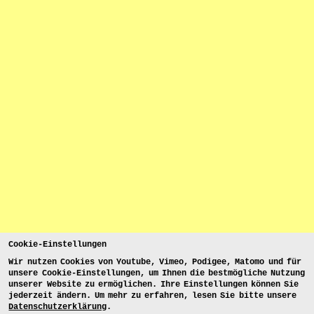
Cookie-Einstellungen
Wir nutzen Cookies von Youtube, Vimeo, Podigee, Matomo und für
unsere Cookie-Einstellungen, um Ihnen die bestmögliche Nutzung
unserer Website zu ermöglichen. Ihre Einstellungen können Sie
jederzeit ändern. Um mehr zu erfahren, lesen Sie bitte unsere
Datenschutzerklärung
.