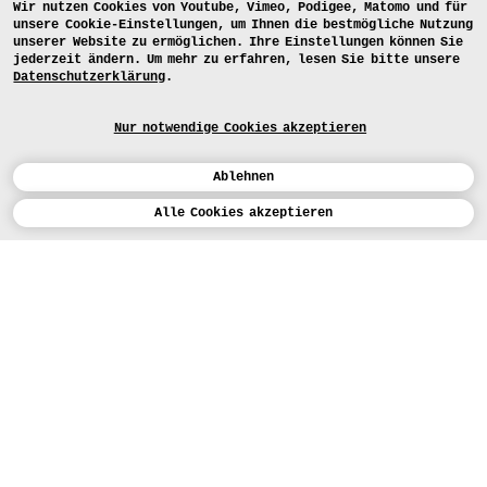
Wir nutzen Cookies von Youtube, Vimeo, Podigee, Matomo und für
unsere Cookie-Einstellungen, um Ihnen die bestmögliche Nutzung
unserer Website zu ermöglichen. Ihre Einstellungen können Sie
jederzeit ändern. Um mehr zu erfahren, lesen Sie bitte unsere
Datenschutzerklärung
.
Nur notwendige Cookies akzeptieren
Ablehnen
Kalender
Alle Cookies akzeptieren
ENGLISH
Kunst
INSTAGRAM
VIMEO
LINKEDIN
BEWERBEN
Design
LEHRANGEBOTE
Studium
FACEBOOK
STUDIENARBEITEN
Werkstätten
MEDIA
Einrichtungen
FÜR...
PRESSE
PRESSE
Personen