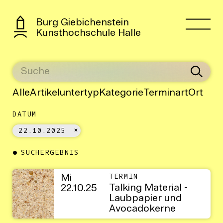
Burg Giebichenstein
Kunsthochschule Halle
Alle
Artikeluntertyp
Kategorie
Terminart
Ort
DATUM
22.10.2025
SUCHERGEBNIS
Mi
TERMIN
Talking Material -
22.10.25
Laubpapier und
Avocadokerne