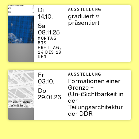
Di
AUSSTELLUNG
graduiert ≈
14.10.
–
präsentiert
Sa
08.11.25
MONTAG
BIS
FREITAG,
14 BIS 19
UHR
Fr
AUSSTELLUNG
Formationen einer
03.10.
–
Grenze –
Do
(Un-)Sichtbarkeit in
29.01.26
der
Teilungsarchitektur
der DDR