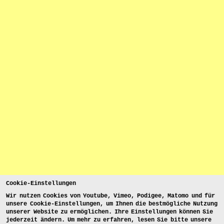
Cookie-Einstellungen
Wir nutzen Cookies von Youtube, Vimeo, Podigee, Matomo und für
unsere Cookie-Einstellungen, um Ihnen die bestmögliche Nutzung
unserer Website zu ermöglichen. Ihre Einstellungen können Sie
jederzeit ändern. Um mehr zu erfahren, lesen Sie bitte unsere