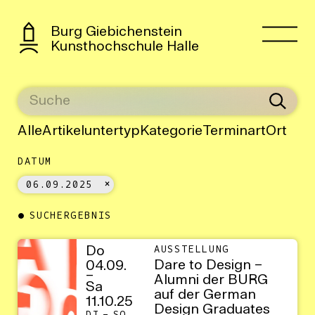
Burg Giebichenstein
Kunsthochschule Halle
Alle
Artikeluntertyp
Kategorie
Terminart
Ort
DATUM
06.09.2025
SUCHERGEBNIS
Do
AUSSTELLUNG
Dare to Design –
04.09.
–
Alumni der BURG
Sa
auf der German
11.10.25
Design Graduates