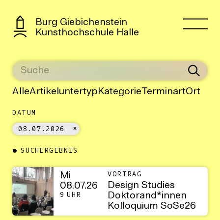
Burg Giebichenstein
Kunsthochschule Halle
Alle
Artikeluntertyp
Kategorie
Terminart
Ort
DATUM
08.07.2026
SUCHERGEBNIS
Mi
VORTRAG
Design Studies
08.07.26
Doktorand*innen
9 UHR
Kolloquium SoSe26