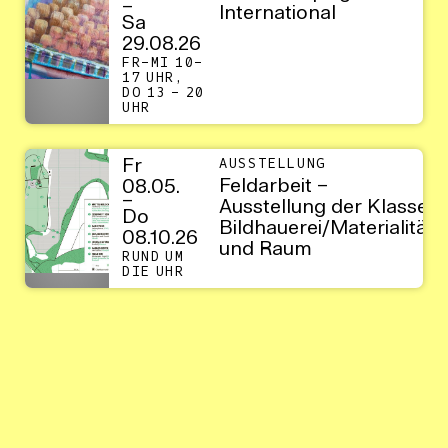
–
International
Sa
29.08.26
FR–MI 10–
17 UHR,
DO 13 – 20
UHR
Fr
AUSSTELLUNG
Feldarbeit –
08.05.
–
Ausstellung der Klasse
Do
Bildhauerei/Materialität
08.10.26
und Raum
RUND UM
DIE UHR