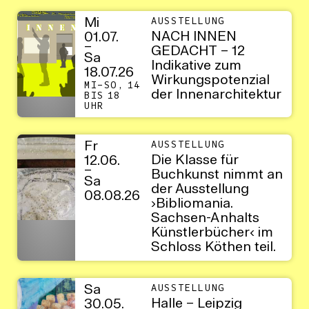
Mi
AUSSTELLUNG
NACH INNEN
01.07.
–
GEDACHT – 12
Sa
Indikative zum
18.07.26
Wirkungspotenzial
MI–SO, 14
der Innenarchitektur
BIS 18
UHR
Fr
AUSSTELLUNG
Die Klasse für
12.06.
–
Buchkunst nimmt an
Sa
der Ausstellung
08.08.26
›Bibliomania.
Sachsen-Anhalts
Künstlerbücher‹ im
Schloss Köthen teil.
Sa
AUSSTELLUNG
Halle – Leipzig
30.05.