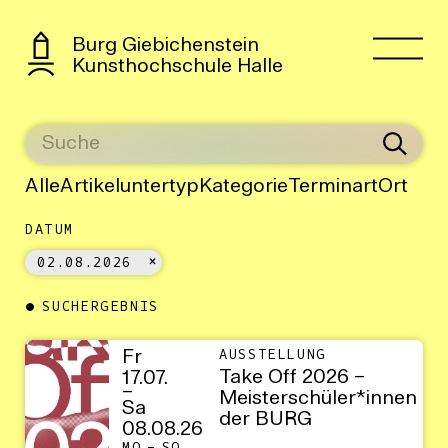
Burg Giebichenstein
Kunsthochschule Halle
Alle
Artikeluntertyp
Kategorie
Terminart
Ort
DATUM
02.08.2026
SUCHERGEBNIS
Fr
AUSSTELLUNG
Take Off 2026 –
17.07.
–
Meisterschüler*innen
Sa
der BURG
08.08.26