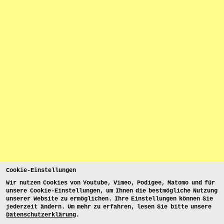
Cookie-Einstellungen
Wir nutzen Cookies von Youtube, Vimeo, Podigee, Matomo und für
unsere Cookie-Einstellungen, um Ihnen die bestmögliche Nutzung
unserer Website zu ermöglichen. Ihre Einstellungen können Sie
jederzeit ändern. Um mehr zu erfahren, lesen Sie bitte unsere
Datenschutzerklärung
.