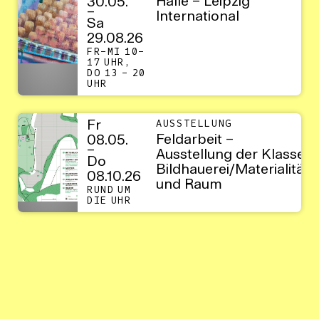
Halle – Leipzig
30.05.
–
International
Sa
29.08.26
FR–MI 10–
17 UHR,
DO 13 – 20
UHR
Fr
AUSSTELLUNG
Feldarbeit –
08.05.
–
Ausstellung der Klasse
Do
Bildhauerei/Materialität
08.10.26
und Raum
RUND UM
DIE UHR