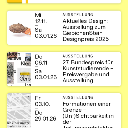
Mi
AUSSTELLUNG
Aktuelles Design:
12.11.
–
Ausstellung zum
Sa
GiebichenStein
03.01.26
Designpreis 2025
Do
AUSSTELLUNG
27. Bundespreis für
06.11.
–
Kunststudierende –
Sa
Preisvergabe und
03.01.26
Ausstellung
Fr
AUSSTELLUNG
Formationen einer
03.10.
–
Grenze –
Do
(Un-)Sichtbarkeit in
29.01.26
der