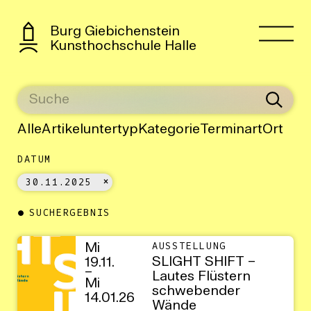
Burg Giebichenstein
Kunsthochschule Halle
Alle
Artikeluntertyp
Kategorie
Terminart
Ort
DATUM
30.11.2025
SUCHERGEBNIS
Mi
AUSSTELLUNG
SLIGHT SHIFT –
19.11.
–
Lautes Flüstern
Mi
schwebender
14.01.26
Wände