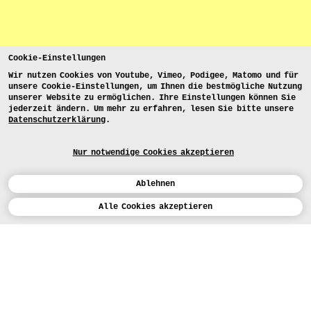
Cookie-Einstellungen
Wir nutzen Cookies von Youtube, Vimeo, Podigee, Matomo und für
unsere Cookie-Einstellungen, um Ihnen die bestmögliche Nutzung
unserer Website zu ermöglichen. Ihre Einstellungen können Sie
jederzeit ändern. Um mehr zu erfahren, lesen Sie bitte unsere
Datenschutzerklärung
.
Nur notwendige Cookies akzeptieren
Ablehnen
Kalender
Alle Cookies akzeptieren
ENGLISH
Kunst
INSTAGRAM
VIMEO
LINKEDIN
BEWERBEN
Design
LEHRANGEBOTE
Studium
FACEBOOK