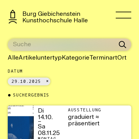
Burg Giebichenstein
Kunsthochschule Halle
Alle
Artikeluntertyp
Kategorie
Terminart
Ort
DATUM
29.10.2025
SUCHERGEBNIS
Di
AUSSTELLUNG
graduiert ≈
14.10.
–
präsentiert
Sa
08.11.25