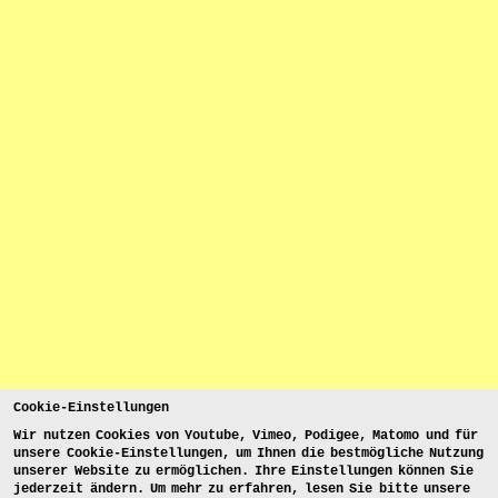
Cookie-Einstellungen
Wir nutzen Cookies von Youtube, Vimeo, Podigee, Matomo und für
unsere Cookie-Einstellungen, um Ihnen die bestmögliche Nutzung
unserer Website zu ermöglichen. Ihre Einstellungen können Sie
jederzeit ändern. Um mehr zu erfahren, lesen Sie bitte unsere