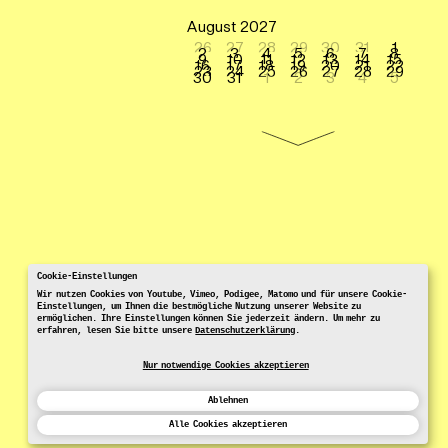
August 2027
26
27
28
29
30
31
1
2
3
4
5
6
7
8
9
10
11
12
13
14
15
16
17
18
19
20
21
22
23
24
25
26
27
28
29
30
31
1
2
3
4
5
Cookie-Einstellungen
Wir nutzen Cookies von Youtube, Vimeo, Podigee, Matomo und für unsere Cookie-
Einstellungen, um Ihnen die bestmögliche Nutzung unserer Website zu
ermöglichen. Ihre Einstellungen können Sie jederzeit ändern. Um mehr zu
erfahren, lesen Sie bitte unsere
Datenschutzerklärung
.
Nur notwendige Cookies akzeptieren
Ablehnen
Alle Cookies akzeptieren