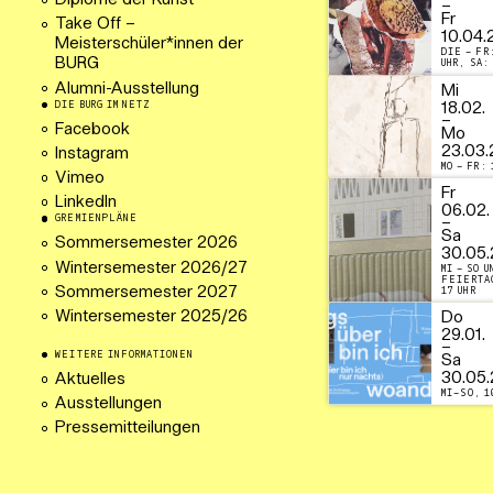
Diplome der Kunst
–
Fr
Take Off –
10.04.
Meisterschüler*innen der
DIE – FR
BURG
UHR, SA: 
Alumni-Ausstellung
Mi
DIE BURG IM NETZ
18.02.
–
Facebook
Mo
23.03.
Instagram
MO – FR: 
Vimeo
Fr
LinkedIn
06.02.
GREMIENPLÄNE
–
Sa
Sommersemester 2026
30.05.
Wintersemester 2026/27
MI – SO U
FEIERTA
Sommersemester 2027
17 UHR
Wintersemester 2025/26
Do
29.01.
–
WEITERE INFORMATIONEN
Sa
30.05.
Aktuelles
MI–SO, 1
Ausstellungen
Pressemitteilungen