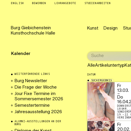
ENGLISH
BEWERBEN
LEHRANGEBOTE
STUDIENARBEITEN
Burg
Giebichenstein
Kunst
Design
Stu
Kunsthochschule
Halle
Kalender
Alle
Artikeluntertyp
Ka
WEITERFÜHRENDE LINKS
DATUM
Burg Newsletter
SUCHERGEBNIS
16.03.2026
Fr
Die Frage der Woche
13.03.
Jour Fixe Termine im
–
Do
Sommersemester 2026
16.04.
Semestertermine
DONNERST
18 UHR, 
Jahresausstellung 2026
SONDERÖ
19.–22. 
VEREINB
ALUMNI-AUSSTELLUNGEN AN DER
Fr
BURG
20.02.