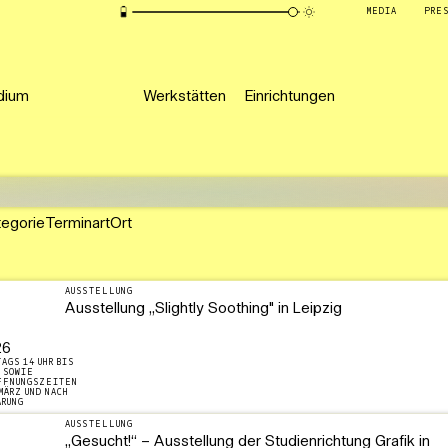
MEDIA
PRE
dium
Werkstätten
Einrichtungen
tegorie
Terminart
Ort
AUSSTELLUNG
Ausstellung ,,Slightly Soothing" in Leipzig
26
AGS 14 UHR BIS
, SOWIE
FFNUNGSZEITEN
MÄRZ UND NACH
ARUNG
AUSSTELLUNG
„Gesucht!“ – Ausstellung der Studienrichtung Grafik in