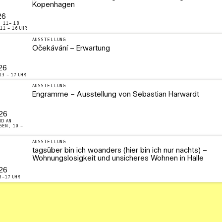
Kopenhagen
26
: 11– 18
11 – 16 UHR
AUSSTELLUNG
Očekávání – Erwartung
26
13 – 17 UHR
AUSSTELLUNG
Engramme – Ausstellung von Sebastian Harwardt
26
ND AN
GEN, 10 –
AUSSTELLUNG
tagsüber bin ich woanders (hier bin ich nur nachts) –
Wohnungslosigkeit und unsicheres Wohnen in Halle
26
0–17 UHR