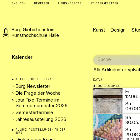
ENGLISH
BEWERBEN
LEHRANGEBOTE
STUDIENARBEITEN
Burg
Giebichenstein
Kunst
Design
Stu
Kunsthochschule
Halle
Kalender
Alle
Artikeluntertyp
Ka
WEITERFÜHRENDE LINKS
DATUM
Burg Newsletter
SUCHERGEBNIS
29.06.2026
Fr
Die Frage der Woche
12.06.
Jour Fixe Termine im
–
Sa
Sommersemester 2026
08.08.
Semestertermine
Sa
Jahresausstellung 2026
30.05.
–
Sa
ALUMNI-AUSSTELLUNGEN AN DER
BURG
29.08.
FR–MI 10