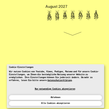
August 2027
26
27
28
29
30
31
1
2
3
4
5
6
7
8
9
10
11
12
13
14
15
16
17
18
19
20
21
22
23
24
25
26
27
28
29
30
31
1
2
3
4
5
Cookie-Einstellungen
Wir nutzen Cookies von Youtube, Vimeo, Podigee, Matomo und für unsere Cookie-
Einstellungen, um Ihnen die bestmögliche Nutzung unserer Website zu
ermöglichen. Ihre Einstellungen können Sie jederzeit ändern. Um mehr zu
erfahren, lesen Sie bitte unsere
Datenschutzerklärung
.
Nur notwendige Cookies akzeptieren
Ablehnen
Alle Cookies akzeptieren