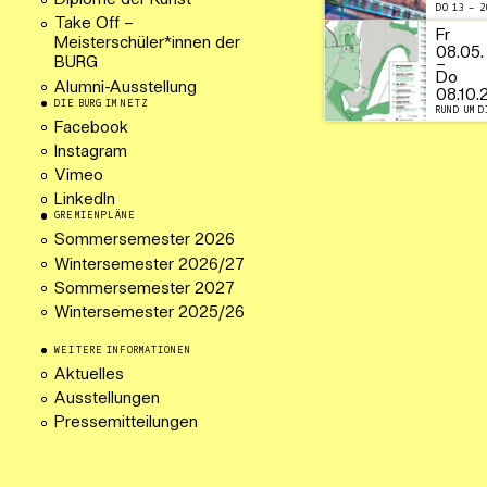
Diplome der Kunst
DO 13 – 2
Take Off –
Fr
Meisterschüler*innen der
08.05.
BURG
–
Do
Alumni-Ausstellung
08.10.
DIE BURG IM NETZ
RUND UM D
Facebook
Instagram
Vimeo
LinkedIn
GREMIENPLÄNE
Sommersemester 2026
Wintersemester 2026/27
Sommersemester 2027
Wintersemester 2025/26
WEITERE INFORMATIONEN
Aktuelles
Ausstellungen
Pressemitteilungen