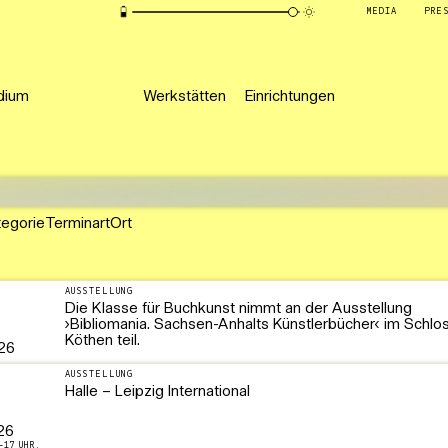
MEDIA
PRE
dium
Werkstätten
Einrichtungen
tegorie
Terminart
Ort
AUSSTELLUNG
Die Klasse für Buchkunst nimmt an der Ausstellung
›Bibliomania. Sachsen-Anhalts Künstlerbücher‹ im Schlo
Köthen teil.
26
AUSSTELLUNG
Halle – Leipzig International
26
–17 UHR,