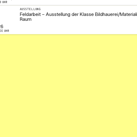
0 UHR
AUSSTELLUNG
Feldarbeit – Ausstellung der Klasse Bildhauerei/Material
Raum
26
IE UHR