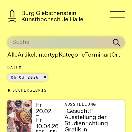
Burg Giebichenstein
Kunsthochschule Halle
Alle
Artikeluntertyp
Kategorie
Terminart
Ort
DATUM
06.03.2026
SUCHERGEBNIS
Fr
AUSSTELLUNG
„Gesucht!“ –
20.02.
–
Ausstellung der
Fr
Studienrichtung
10.04.26
Grafik in