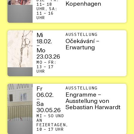
DIE – FR:
Kopenhagen
11– 18
UHR, SA:
11 – 16
UHR
Mi
AUSSTELLUNG
Očekávání –
18.02.
–
Erwartung
Mo
23.03.26
MO – FR:
13 – 17
UHR
Fr
AUSSTELLUNG
Engramme –
06.02.
–
Ausstellung von
Sa
Sebastian Harwardt
30.05.26
MI – SO UND
AN
FEIERTAGEN,
10 – 17 UHR