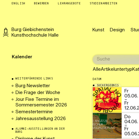
ENGLISH
BEWERBEN
LEHRANGEBOTE
STUDIENARBEITEN
Burg
Giebichenstein
Kunst
Design
Stu
Kunsthochschule
Halle
Kalender
Alle
Artikeluntertyp
Ka
WEITERFÜHRENDE LINKS
DATUM
Burg Newsletter
SUCHERGEBNIS
06.06.2026
Fr
Die Frage der Woche
05.06.
Jour Fixe Termine im
–
Fr
Sommersemester 2026
12.06.
Semestertermine
Do
Jahresausstellung 2026
04.06.
–
Fr
ALUMNI-AUSSTELLUNGEN AN DER
BURG
05.06.