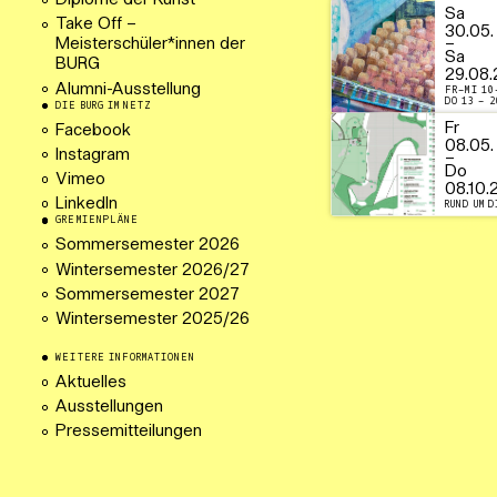
Diplome der Kunst
Sa
Take Off –
30.05.
–
Meisterschüler*innen der
Sa
BURG
29.08.
Alumni-Ausstellung
FR–MI 10
DO 13 – 2
DIE BURG IM NETZ
Fr
Facebook
08.05.
Instagram
–
Do
Vimeo
08.10.
LinkedIn
RUND UM D
GREMIENPLÄNE
Sommersemester 2026
Wintersemester 2026/27
Sommersemester 2027
Wintersemester 2025/26
WEITERE INFORMATIONEN
Aktuelles
Ausstellungen
Pressemitteilungen