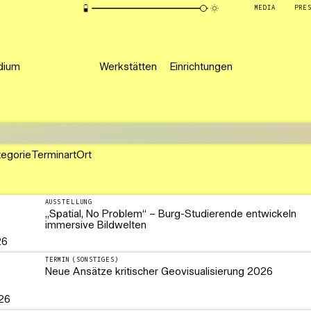
MEDIA
PRE
dium
Werkstätten
Einrichtungen
tegorie
Terminart
Ort
AUSSTELLUNG
„Spatial, No Problem“ – Burg-Studierende entwickeln
immersive Bildwelten
26
TERMIN (SONSTIGES)
Neue Ansätze kritischer Geovisualisierung 2026
26