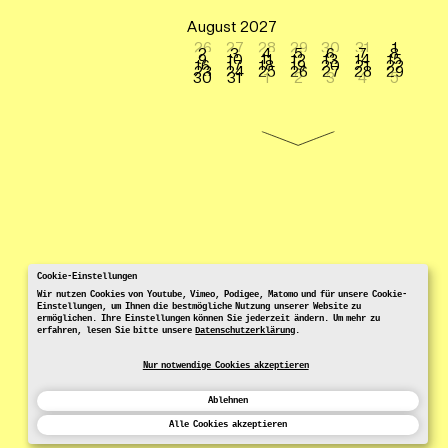
August 2027
26
27
28
29
30
31
1
2
3
4
5
6
7
8
9
10
11
12
13
14
15
16
17
18
19
20
21
22
23
24
25
26
27
28
29
30
31
1
2
3
4
5
Cookie-Einstellungen
Wir nutzen Cookies von Youtube, Vimeo, Podigee, Matomo und für unsere Cookie-
Einstellungen, um Ihnen die bestmögliche Nutzung unserer Website zu
ermöglichen. Ihre Einstellungen können Sie jederzeit ändern. Um mehr zu
erfahren, lesen Sie bitte unsere
Datenschutzerklärung
.
Nur notwendige Cookies akzeptieren
Ablehnen
Alle Cookies akzeptieren