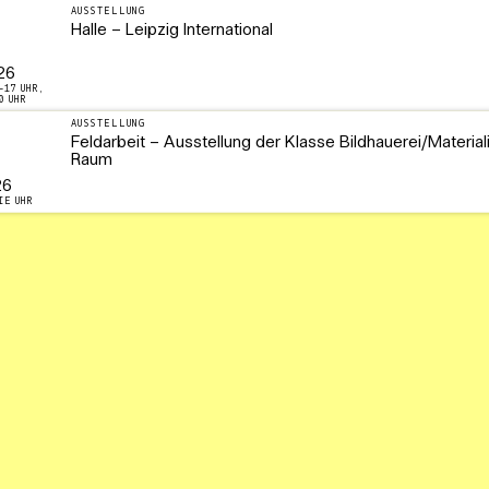
AUSSTELLUNG
Halle – Leipzig International
26
–17 UHR,
0 UHR
AUSSTELLUNG
Feldarbeit – Ausstellung der Klasse Bildhauerei/Material
Raum
26
IE UHR