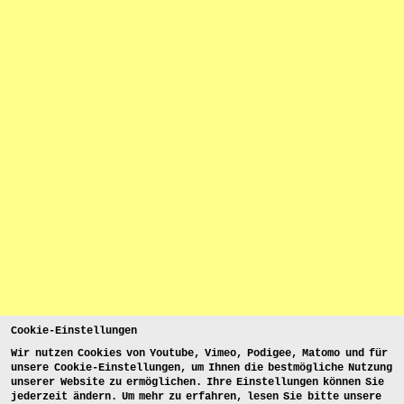
Cookie-Einstellungen
Wir nutzen Cookies von Youtube, Vimeo, Podigee, Matomo und für
unsere Cookie-Einstellungen, um Ihnen die bestmögliche Nutzung
unserer Website zu ermöglichen. Ihre Einstellungen können Sie
jederzeit ändern. Um mehr zu erfahren, lesen Sie bitte unsere