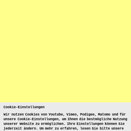
Cookie-Einstellungen
Wir nutzen Cookies von Youtube, Vimeo, Podigee, Matomo und für
unsere Cookie-Einstellungen, um Ihnen die bestmögliche Nutzung
unserer Website zu ermöglichen. Ihre Einstellungen können Sie
jederzeit ändern. Um mehr zu erfahren, lesen Sie bitte unsere