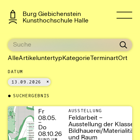
Burg Giebichenstein
Kunsthochschule Halle
Alle
Artikeluntertyp
Kategorie
Terminart
Ort
DATUM
13.09.2026
SUCHERGEBNIS
Fr
AUSSTELLUNG
Feldarbeit –
08.05.
–
Ausstellung der Klasse
Do
Bildhauerei/Materialität
08.10.26
und Raum