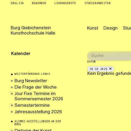
ENGLISH
BEWERBEN
LEHRANGEBOTE
STUDIENARBEITEN
Burg
Giebichenstein
Kunst
Design
Stu
Kunsthochschule
Halle
Kalender
DATUM
30.10.2026
Kein Ergebnis gefund
WEITERFÜHRENDE LINKS
Burg Newsletter
Die Frage der Woche
Jour Fixe Termine im
Sommersemester 2026
Semestertermine
Jahresausstellung 2026
ALUMNI-AUSSTELLUNGEN AN DER
BURG