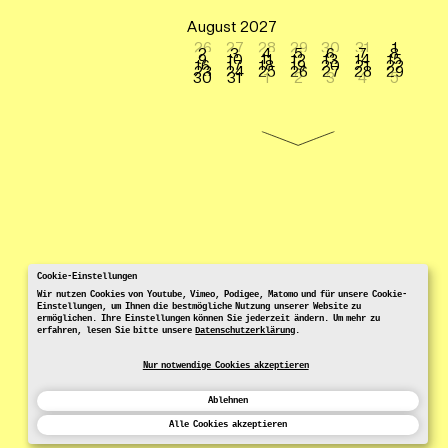
August 2027
26
27
28
29
30
31
1
2
3
4
5
6
7
8
9
10
11
12
13
14
15
16
17
18
19
20
21
22
23
24
25
26
27
28
29
30
31
1
2
3
4
5
Cookie-Einstellungen
Wir nutzen Cookies von Youtube, Vimeo, Podigee, Matomo und für unsere Cookie-
Einstellungen, um Ihnen die bestmögliche Nutzung unserer Website zu
ermöglichen. Ihre Einstellungen können Sie jederzeit ändern. Um mehr zu
erfahren, lesen Sie bitte unsere
Datenschutzerklärung
.
Nur notwendige Cookies akzeptieren
Ablehnen
Alle Cookies akzeptieren