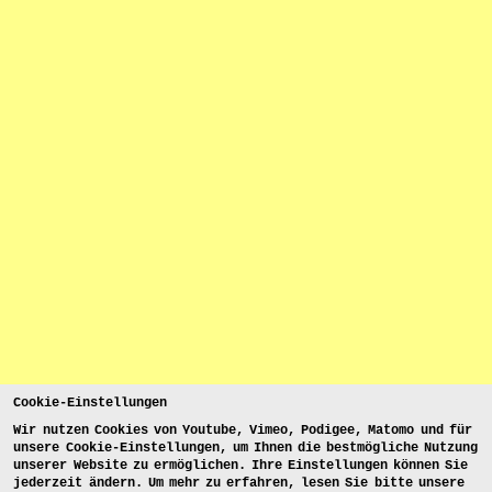
Cookie-Einstellungen
Wir nutzen Cookies von Youtube, Vimeo, Podigee, Matomo und für
unsere Cookie-Einstellungen, um Ihnen die bestmögliche Nutzung
unserer Website zu ermöglichen. Ihre Einstellungen können Sie
jederzeit ändern. Um mehr zu erfahren, lesen Sie bitte unsere