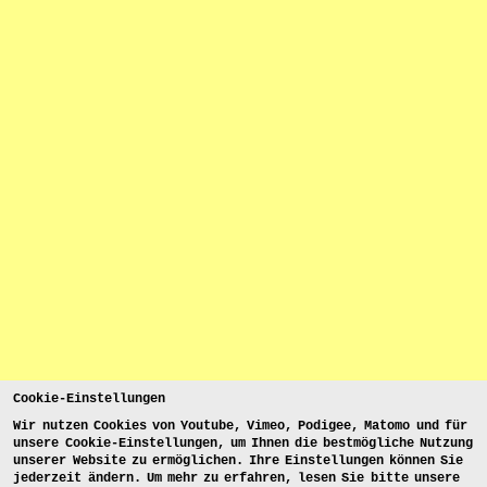
Cookie-Einstellungen
Wir nutzen Cookies von Youtube, Vimeo, Podigee, Matomo und für
unsere Cookie-Einstellungen, um Ihnen die bestmögliche Nutzung
unserer Website zu ermöglichen. Ihre Einstellungen können Sie
jederzeit ändern. Um mehr zu erfahren, lesen Sie bitte unsere