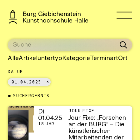
Burg Giebichenstein
Kunsthochschule Halle
Alle
Artikeluntertyp
Kategorie
Terminart
Ort
DATUM
01.04.2025
SUCHERGEBNIS
Di
JOUR FIXE
Jour Fixe: „Forschen
01.04.25
an der BURG“ – Die
18 UHR
künstlerischen
Mitarbeitenden der