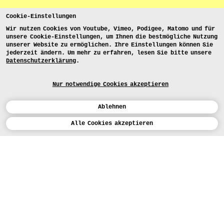
Cookie-Einstellungen
Wir nutzen Cookies von Youtube, Vimeo, Podigee, Matomo und für
unsere Cookie-Einstellungen, um Ihnen die bestmögliche Nutzung
unserer Website zu ermöglichen. Ihre Einstellungen können Sie
jederzeit ändern. Um mehr zu erfahren, lesen Sie bitte unsere
Datenschutzerklärung
.
Nur notwendige Cookies akzeptieren
Ablehnen
Kalender
Alle Cookies akzeptieren
ENGLISH
Kunst
INSTAGRAM
VIMEO
LINKEDIN
BEWERBEN
Design
LEHRANGEBOTE
Studium
FACEBOOK
STUDIENARBEITEN
Werkstätten