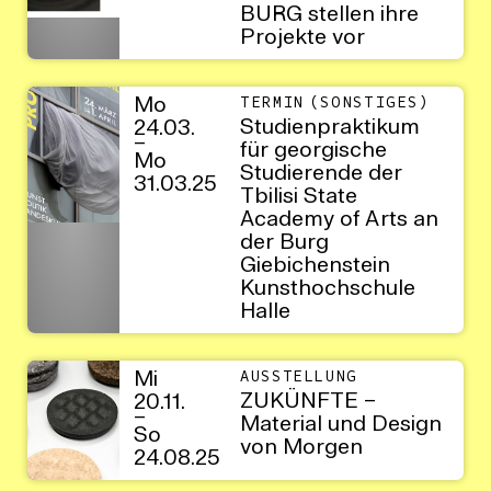
BURG stellen ihre
Projekte vor
Mo
TERMIN (SONSTIGES)
Studienpraktikum
24.03.
–
für georgische
Mo
Studierende der
31.03.25
Tbilisi State
Academy of Arts an
der Burg
Giebichenstein
Kunsthochschule
Halle
Mi
AUSSTELLUNG
ZUKÜNFTE –
20.11.
–
Material und Design
So
von Morgen
24.08.25